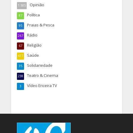
Opinião
1.505
Política
87
Praias & Pesca
95
Rádio
267
Religião
67
Saúde
417
Solidariedade
35
Teatro & Cinema
238
Vídeo Ericeira TV
3