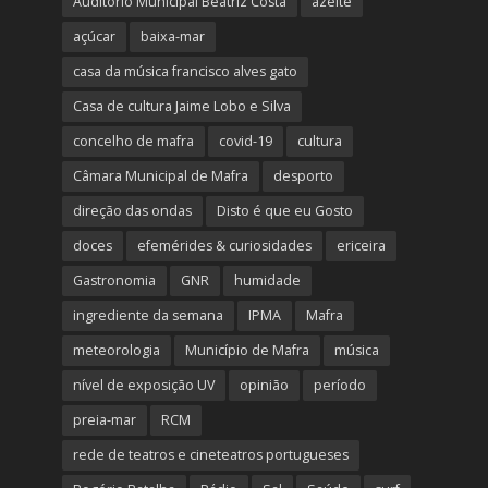
Auditório Municipal Beatriz Costa
azeite
açúcar
baixa-mar
casa da música francisco alves gato
Casa de cultura Jaime Lobo e Silva
concelho de mafra
covid-19
cultura
Câmara Municipal de Mafra
desporto
direção das ondas
Disto é que eu Gosto
doces
efemérides & curiosidades
ericeira
Gastronomia
GNR
humidade
ingrediente da semana
IPMA
Mafra
meteorologia
Município de Mafra
música
nível de exposição UV
opinião
período
preia-mar
RCM
rede de teatros e cineteatros portugueses