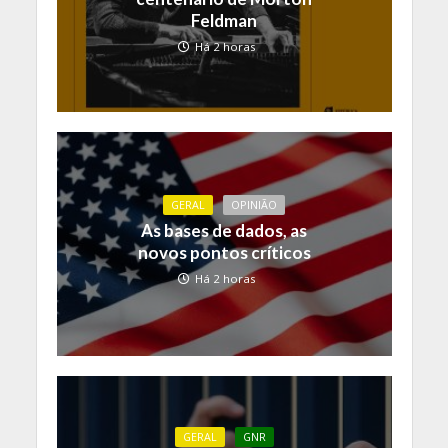
Feldman
Há 2 horas
GERAL
OPINIÃO
As bases de dados, as
novos pontos críticos
Há 2 horas
GERAL
GNR