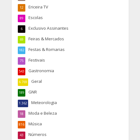
Ericeira TV
12
Escolas
89
Exclusivo Assinantes
6
Feiras & Mercados
69
Festas & Romarias
182
Festivais
75
Gastronomia
543
Geral
6.769
GNR
189
Meteorologia
1.362
Moda e Beleza
18
Música
816
Números
43