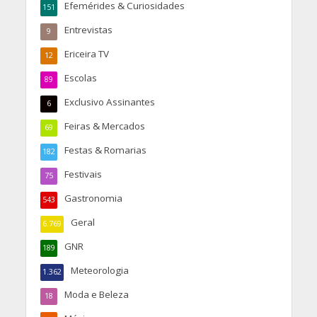
Efemérides & Curiosidades
151
Entrevistas
9
Ericeira TV
12
Escolas
89
Exclusivo Assinantes
6
Feiras & Mercados
69
Festas & Romarias
182
Festivais
75
Gastronomia
543
Geral
6.769
GNR
189
Meteorologia
1.362
Moda e Beleza
18