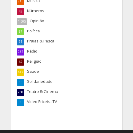
Música
816
Números
43
Opinião
1.505
Política
87
Praias & Pesca
95
Rádio
267
Religião
67
Saúde
417
Solidariedade
35
Teatro & Cinema
238
Vídeo Ericeira TV
3