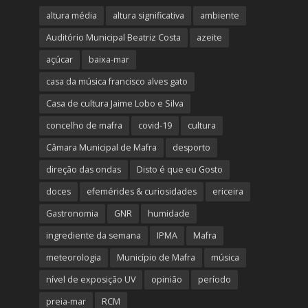
altura média
altura significativa
ambiente
Auditório Municipal Beatriz Costa
azeite
açúcar
baixa-mar
casa da música francisco alves gato
Casa de cultura Jaime Lobo e Silva
concelho de mafra
covid-19
cultura
Câmara Municipal de Mafra
desporto
direção das ondas
Disto é que eu Gosto
doces
efemérides & curiosidades
ericeira
Gastronomia
GNR
humidade
ingrediente da semana
IPMA
Mafra
meteorologia
Município de Mafra
música
nível de exposição UV
opinião
período
preia-mar
RCM