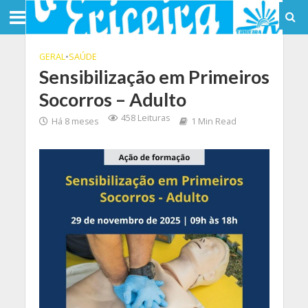
GERAL
•
SAÚDE
Sensibilização em Primeiros
Socorros – Adulto
458 Leituras
Há 8 meses
1 Min Read