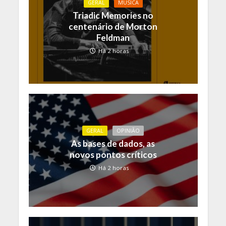
GERAL
MÚSICA
Triadic Memories no
centenário de Morton
Feldman
Há 2 horas
GERAL
OPINIÃO
As bases de dados, as
novos pontos críticos
Há 2 horas