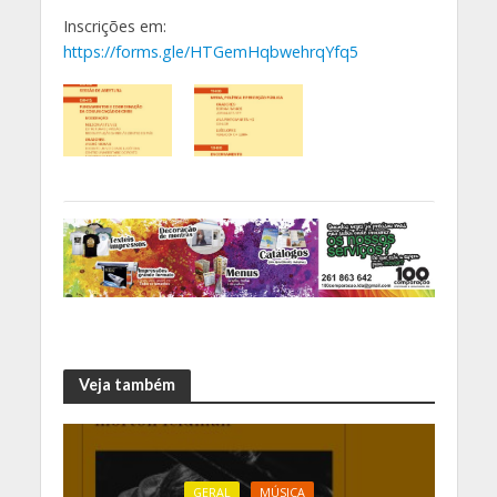
Inscrições em:
https://forms.gle/HTGemHqbwehrqYfq5
Veja também
GERAL
MÚSICA