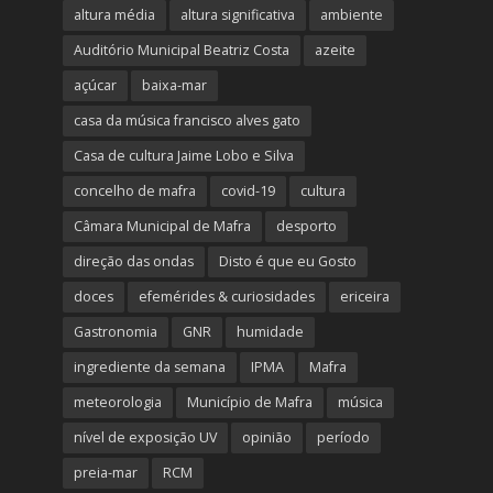
altura média
altura significativa
ambiente
Auditório Municipal Beatriz Costa
azeite
açúcar
baixa-mar
casa da música francisco alves gato
Casa de cultura Jaime Lobo e Silva
concelho de mafra
covid-19
cultura
Câmara Municipal de Mafra
desporto
direção das ondas
Disto é que eu Gosto
doces
efemérides & curiosidades
ericeira
Gastronomia
GNR
humidade
ingrediente da semana
IPMA
Mafra
meteorologia
Município de Mafra
música
nível de exposição UV
opinião
período
preia-mar
RCM