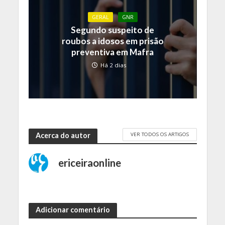
GERAL
GNR
Segundo suspeito de
roubos a idosos em prisão
preventiva em Mafra
Há 2 dias
VER TODOS OS ARTIGOS
Acerca do autor
ericeiraonline
Adicionar comentário