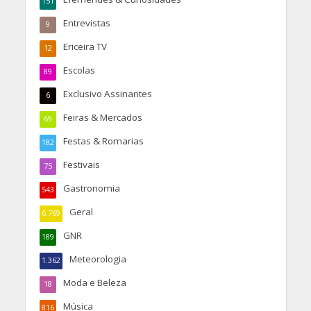
151
Entrevistas
9
Ericeira TV
12
Escolas
89
Exclusivo Assinantes
6
Feiras & Mercados
69
Festas & Romarias
182
Festivais
75
Gastronomia
543
Geral
6.769
GNR
189
Meteorologia
1.362
Moda e Beleza
18
Música
816