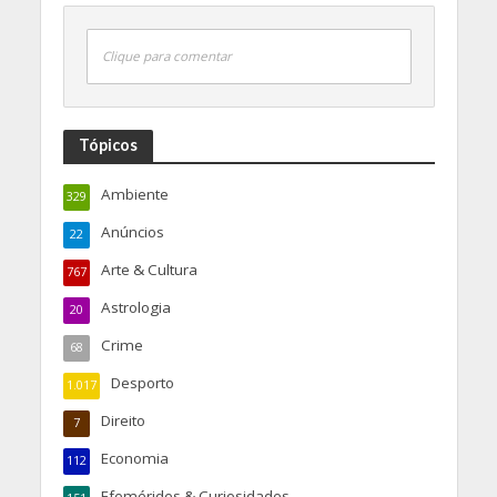
Clique para comentar
Tópicos
Ambiente
329
Anúncios
22
Arte & Cultura
767
Astrologia
20
Crime
68
Desporto
1.017
Direito
7
Economia
112
Efemérides & Curiosidades