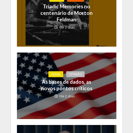
Triadic Memories no
centenário de Morton
Feldman
Há 2 dias
GERAL
OPINIÃO
As bases de dados, as
novos pontos críticos
Há 2 dias