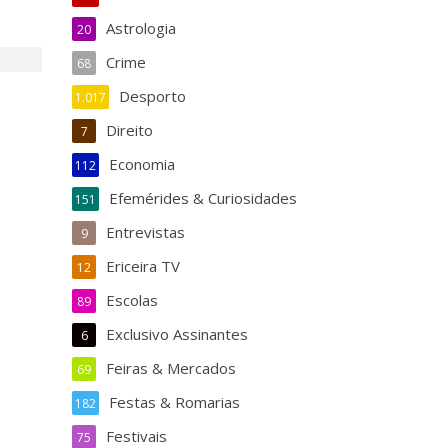
Astrologia
20
Crime
68
Desporto
1.017
Direito
7
Economia
112
Efemérides & Curiosidades
151
Entrevistas
9
Ericeira TV
12
Escolas
89
Exclusivo Assinantes
6
Feiras & Mercados
69
Festas & Romarias
182
Festivais
75