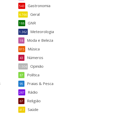
Gastronomia
543
Geral
6.766
GNR
188
Meteorologia
1.362
Moda e Beleza
18
Música
815
Números
43
Opinião
1.504
Política
87
s
Praias & Pesca
95
Rádio
267
Religião
67
Saúde
417