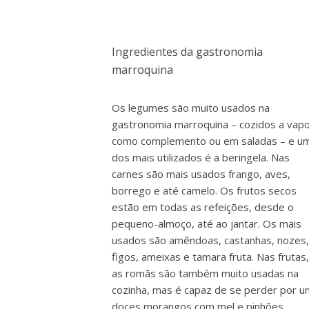
Ingredientes da gastronomia
marroquina
Os legumes são muito usados na
gastronomia marroquina – cozidos a vap
como complemento ou em saladas – e u
dos mais utilizados é a beringela. Nas
carnes são mais usados frango, aves,
borrego e até camelo. Os frutos secos
estão em todas as refeições, desde o
pequeno-almoço, até ao jantar. Os mais
usados são amêndoas, castanhas, nozes,
figos, ameixas e tamara fruta. Nas frutas,
as romãs são também muito usadas na
cozinha, mas é capaz de se perder por u
doces morangos com mel e pinhões.