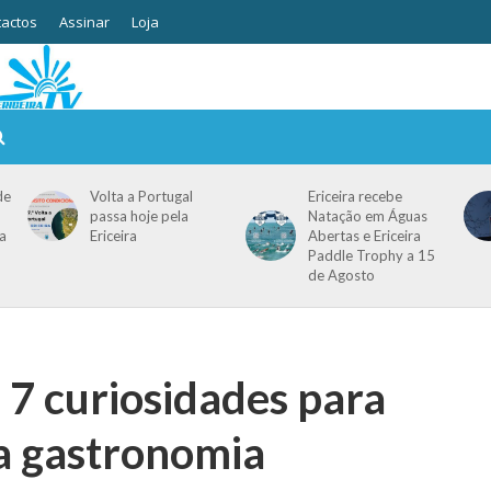
actos
Assinar
Loja
de
Volta a Portugal
Ericeira recebe
passa hoje pela
Natação em Águas
a
Ericeira
Abertas e Ericeira
Paddle Trophy a 15
de Agosto
7 curiosidades para
a gastronomia