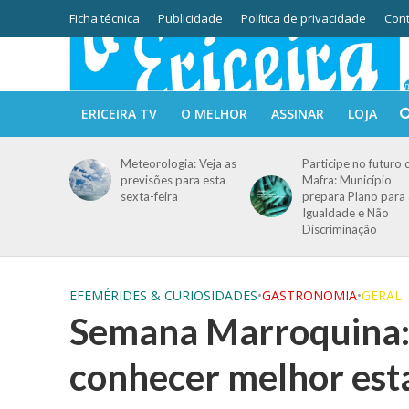
Ficha técnica
Publicidade
Política de privacidade
Cont
ERICEIRA TV
O MELHOR
ASSINAR
LOJA
Meteorologia: Veja as
Participe no futuro 
previsões para esta
Mafra: Município
sexta-feira
prepara Plano para 
Igualdade e Não
Discriminação
EFEMÉRIDES & CURIOSIDADES
•
GASTRONOMIA
•
GERAL
Semana Marroquina: 
conhecer melhor est