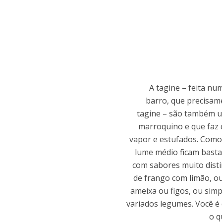
A tagine – feita nu
barro, que precisam
tagine – são também u
marroquino e que faz 
vapor e estufados. Como
lume médio ficam bast
com sabores muito disti
de frango com limão, o
ameixa ou figos, ou si
variados legumes. Você é 
o q