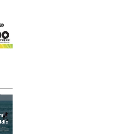
em
ddle