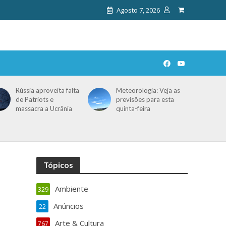
Agosto 7, 2026
Rússia aproveita falta
Meteorologia: Veja as
de Patriots e
previsões para esta
massacra a Ucrânia
quinta-feira
Tópicos
Ambiente
329
Anúncios
22
Arte & Cultura
767