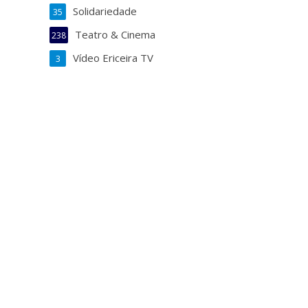
Solidariedade
35
Teatro & Cinema
238
Vídeo Ericeira TV
3