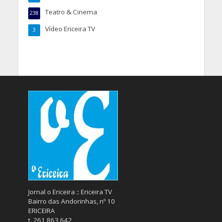
Teatro & Cinema
238
Vídeo Ericeira TV
3
Jornal o Ericeira :: Ericeira TV
Bairro das Andorinhas, nº 10
ERICEIRA
t. 261 863 642