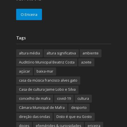
O Ericeira
Tags
altura média
altura significativa
ambiente
Auditório Municipal Beatriz Costa
azeite
açúcar
baixa-mar
casa da música francisco alves gato
Casa de cultura Jaime Lobo e Silva
concelho de mafra
covid-19
cultura
Câmara Municipal de Mafra
desporto
direção das ondas
Disto é que eu Gosto
doces
efemérides & curiosidades
ericeira