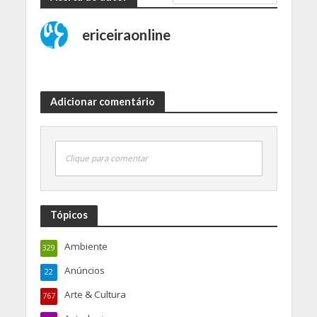
ericeiraonline
Adicionar comentário
Clique para comentar
Tópicos
Ambiente
329
Anúncios
22
Arte & Cultura
767