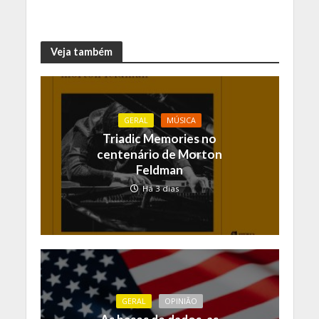
Veja também
GERAL
MÚSICA
Triadic Memories no
centenário de Morton
Feldman
Há 3 dias
GERAL
OPINIÃO