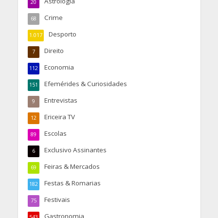
Astrologia
20
Crime
68
Desporto
1.017
Direito
7
Economia
112
Efemérides & Curiosidades
151
Entrevistas
9
Ericeira TV
12
Escolas
89
Exclusivo Assinantes
6
Feiras & Mercados
69
Festas & Romarias
182
Festivais
75
Gastronomia
543