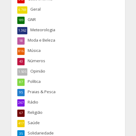
Geral
6.769
GNR
189
Meteorologia
1.362
Moda e Beleza
18
Música
816
Números
43
Opinião
1.505
Política
87
Praias & Pesca
95
Rádio
267
Religião
67
Saúde
417
Solidariedade
35