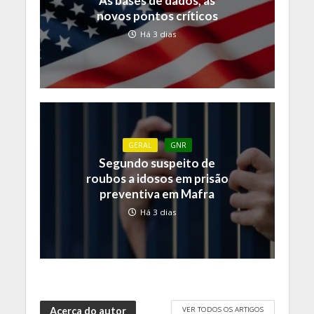
As bases de dados, as
novos pontos críticos
Há 3 dias
GERAL
GNR
Segundo suspeito de
roubos a idosos em prisão
preventiva em Mafra
Há 3 dias
VER TODOS OS ARTIGOS
Acerca do autor