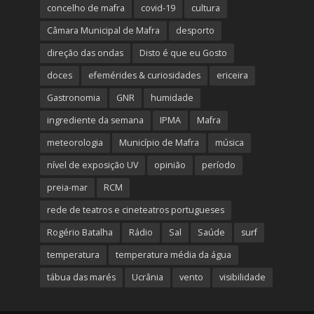
concelho de mafra
covid-19
cultura
Câmara Municipal de Mafra
desporto
direção das ondas
Disto é que eu Gosto
doces
efemérides & curiosidades
ericeira
Gastronomia
GNR
humidade
ingrediente da semana
IPMA
Mafra
meteorologia
Município de Mafra
música
nível de exposição UV
opinião
período
preia-mar
RCM
rede de teatros e cineteatros portugueses
Rogério Batalha
Rádio
Sal
Saúde
surf
temperatura
temperatura média da água
tábua das marés
Ucrânia
vento
visibilidade