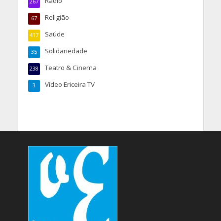
Rádio
267
Religião
67
Saúde
417
Solidariedade
35
Teatro & Cinema
238
Vídeo Ericeira TV
3