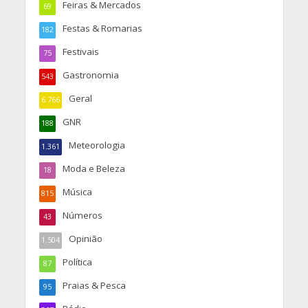
Feiras & Mercados
69
Festas & Romarias
182
Festivais
75
Gastronomia
543
Geral
6.766
GNR
188
Meteorologia
1.361
Moda e Beleza
18
Música
815
Números
43
Opinião
1.504
Política
87
Praias & Pesca
95