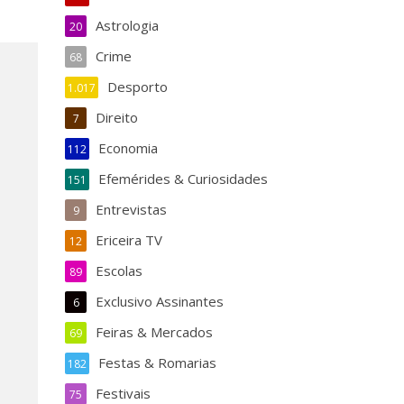
Astrologia
20
Crime
68
Desporto
1.017
Direito
7
Economia
112
Efemérides & Curiosidades
151
Entrevistas
9
Ericeira TV
12
Escolas
89
Exclusivo Assinantes
6
Feiras & Mercados
69
Festas & Romarias
182
Festivais
75