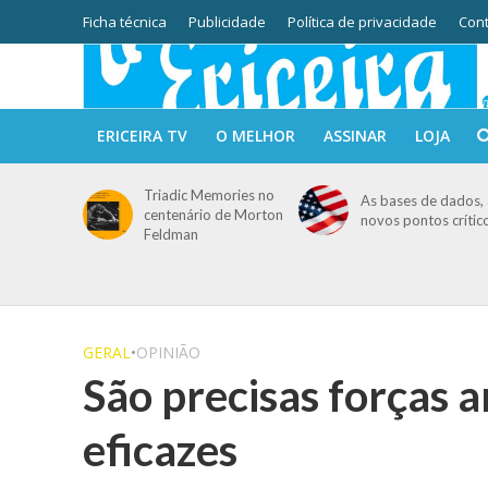
Ficha técnica
Publicidade
Política de privacidade
Cont
ERICEIRA TV
O MELHOR
ASSINAR
LOJA
Triadic Memories no
As bases de dados, 
centenário de Morton
novos pontos crític
Feldman
GERAL
•
OPINIÃO
São precisas forças a
eficazes