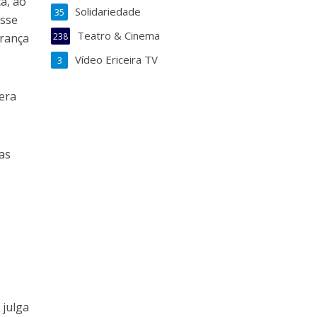
ça, ao
Solidariedade
35
isse
Teatro & Cinema
França
238
Vídeo Ericeira TV
3
 era
ças
 julga