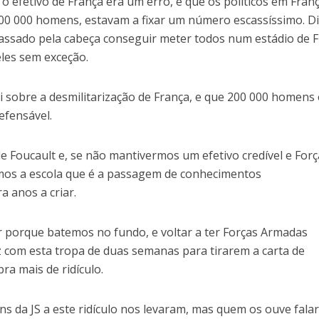
 o efetivo de França era um erro, e que os políticos em Fran
0 000 homens, estavam a fixar um número escassíssimo. D
assado pela cabeça conseguir meter todos num estádio de 
eles sem exceção.
i sobre a desmilitarização de França, e que 200 000 homens
efensável.
e Foucault e, se não mantivermos um efetivo credível e For
mos a escola que é a passagem de conhecimentos
a anos a criar.
r porque batemos no fundo, e voltar a ter Forças Armadas
vez com esta tropa de duas semanas para tirarem a carta de
ra mais de ridículo.
ns da JS a este ridículo nos levaram, mas quem os ouve falar