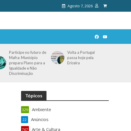
Agosto 7, 2026
Participe no futuro de
Volta a Portugal
Mafra: Município
passa hoje pela
prepara Plano para a
Ericeira
Igualdade e Não
Discriminação
Tópicos
Ambiente
329
Anúncios
22
Arte & Cultura
767