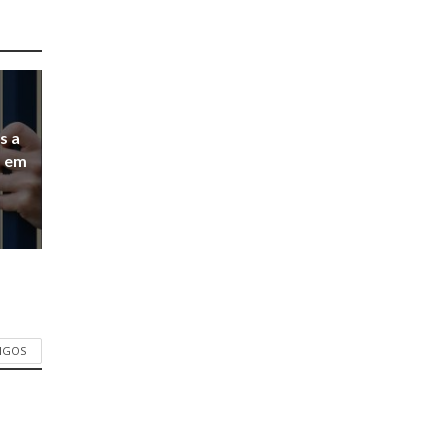
s a
a em
TIGOS