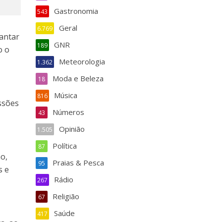
Gastronomia
543
Geral
6.769
antar
GNR
189
o o
Meteorologia
m
1.362
Moda e Beleza
18
Música
816
ssões
Números
43
Opinião
1.505
Política
87
ão,
Praias & Pesca
95
s e
Rádio
267
Religião
67
Saúde
417