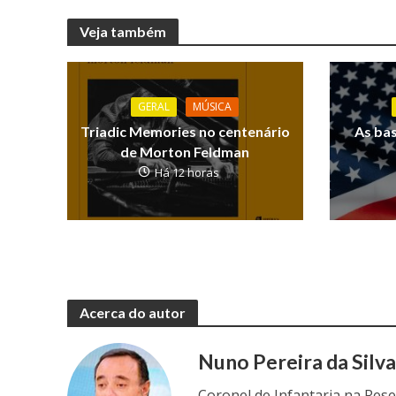
Veja também
GERAL
MÚSICA
Triadic Memories no centenário
As ba
de Morton Feldman
Há 12 horas
Acerca do autor
Nuno Pereira da Silv
Coronel de Infantaria na Res