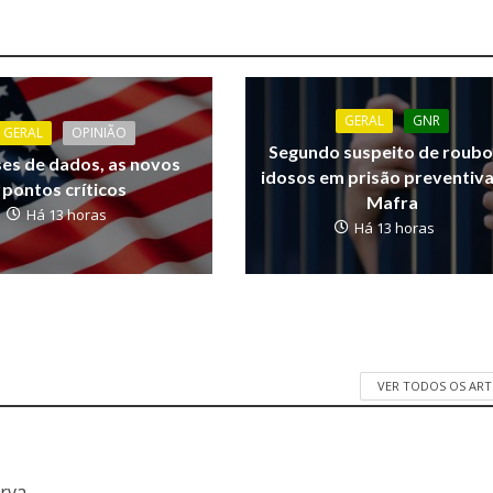
GERAL
GNR
GERAL
OPINIÃO
Segundo suspeito de roubo
ses de dados, as novos
idosos em prisão preventiv
pontos críticos
Mafra
Há 13 horas
Há 13 horas
VER TODOS OS AR
a
erva