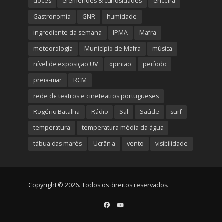
doces
efemérides & curiosidades
ericeira
Gastronomia
GNR
humidade
ingrediente da semana
IPMA
Mafra
meteorologia
Município de Mafra
música
nível de exposição UV
opinião
período
preia-mar
RCM
rede de teatros e cineteatros portugueses
Rogério Batalha
Rádio
Sal
Saúde
surf
temperatura
temperatura média da água
tábua das marés
Ucrânia
vento
visibilidade
Copyright © 2026. Todos os direitos reservados.