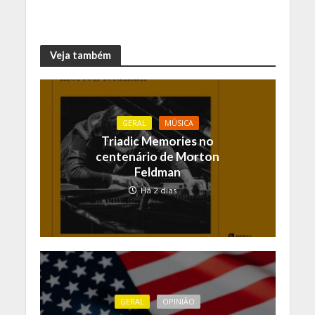
Veja também
GERAL
MÚSICA
Triadic Memories no
centenário de Morton
Feldman
Há 2 dias
GERAL
OPINIÃO