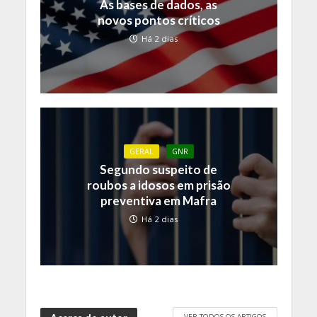
As bases de dados, as
novos pontos críticos
Há 2 dias
GERAL
GNR
Segundo suspeito de
roubos a idosos em prisão
preventiva em Mafra
Há 2 dias
VER TODOS OS ARTIGOS