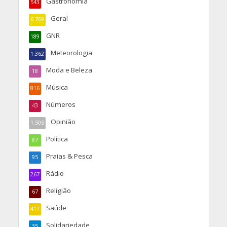
Gastronomia
543
Geral
6.769
GNR
189
Meteorologia
1.362
Moda e Beleza
18
Música
816
Números
43
Opinião
1.505
Política
87
Praias & Pesca
95
Rádio
267
Religião
67
Saúde
417
Solidariedade
35