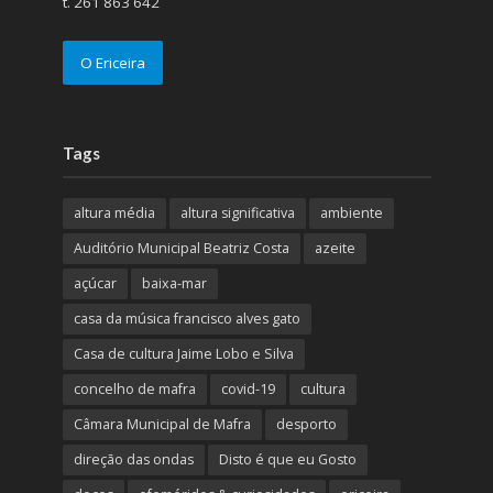
t. 261 863 642
O Ericeira
Tags
altura média
altura significativa
ambiente
Auditório Municipal Beatriz Costa
azeite
açúcar
baixa-mar
casa da música francisco alves gato
Casa de cultura Jaime Lobo e Silva
concelho de mafra
covid-19
cultura
Câmara Municipal de Mafra
desporto
direção das ondas
Disto é que eu Gosto