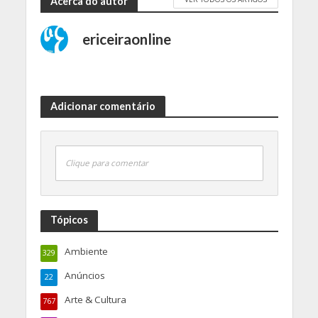
Acerca do autor
ericeiraonline
Adicionar comentário
Clique para comentar
Tópicos
Ambiente
329
Anúncios
22
Arte & Cultura
767