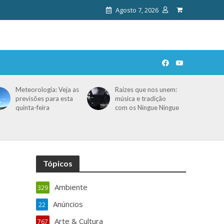
Agosto 7, 2026
Meteorologia: Veja as
Raízes que nos unem:
previsões para esta
música e tradição
quinta-feira
com os Ningue Ningue
Tópicos
Ambiente
329
Anúncios
22
Arte & Cultura
767