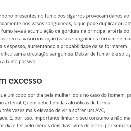
carbono presentes no fumo dos cigarros provocam danos ao
adamente nos vasos sanguíneos, o que pode duplicar ou at
O fumo leva à acumulação de gordura na principal artéria do
, favorece a vasoconstrição (vasos sanguíneos tornam-se ma
mais espesso, aumentando a probabilidade de se formarem
dificultam a circulação sanguínea. Deixar de fumar é a soluç
o a fumo passivo.
em excesso
que um copo por dia pela mulher, dois no caso do homem, 
o arterial. Quem bebe bebidas alcoólicas de forma
três vezes mais elevado de vir a sofrer um AVC,
de. É, por isso, importante limitar o seu consumo a não ma
r dia e ter pelo menos dois dias livres de álcool por semana