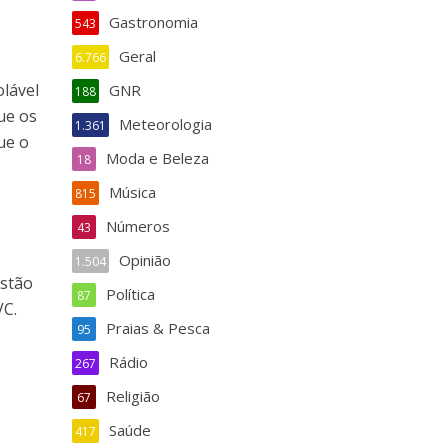
Gastronomia
543
Geral
6.766
olável
GNR
188
que os
Meteorologia
1.361
ue o
Moda e Beleza
18
Música
815
Números
43
Opinião
1.504
estão
Política
87
VC.
Praias & Pesca
95
Rádio
267
Religião
67
Saúde
417