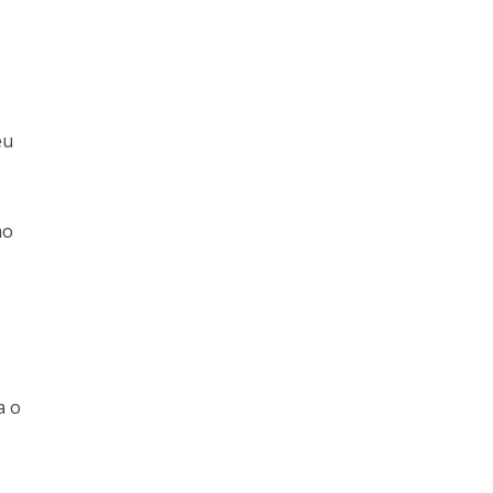
eu
mo
a o