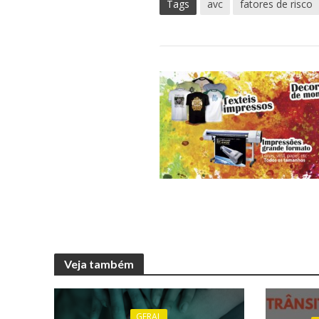
Tags
avc
fatores de risco
Veja também
GERAL