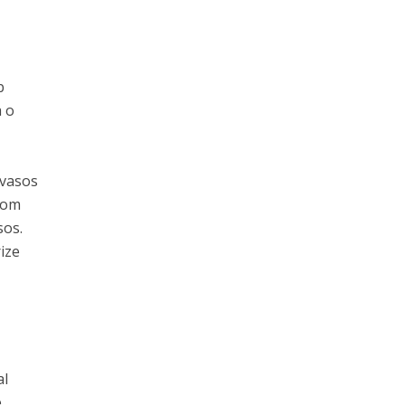
b
a o
 vasos
 com
sos.
ize
al
e