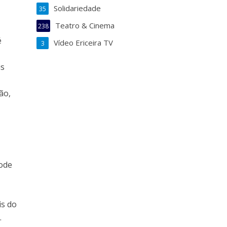
Solidariedade
35
Teatro & Cinema
238
é
Vídeo Ericeira TV
3
is
ão,
pode
is do
.