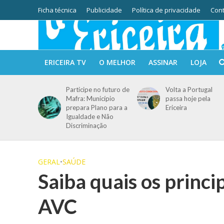
Ficha técnica
Publicidade
Política de privacidade
Cont
ERICEIRA TV
O MELHOR
ASSINAR
LOJA
Participe no futuro de
Volta a Portugal
Mafra: Município
passa hoje pela
prepara Plano para a
Ericeira
Igualdade e Não
Discriminação
GERAL
•
SAÚDE
Saiba quais os princi
AVC