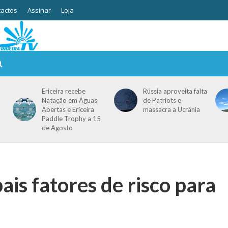
actos
Assinar
Loja
Ericeira recebe
Rússia aproveita falta
Natação em Águas
de Patriots e
Abertas e Ericeira
massacra a Ucrânia
Paddle Trophy a 15
de Agosto
pais fatores de risco para