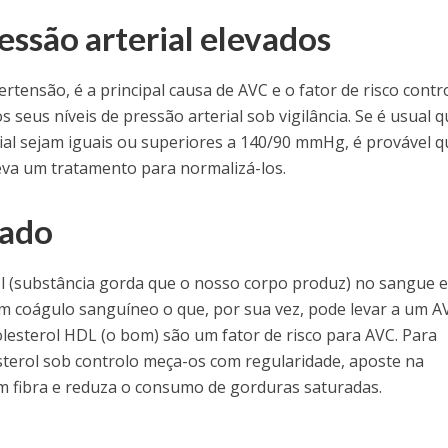
ressão arterial elevados
pertensão, é a principal causa de AVC e o fator de risco contr
s seus níveis de pressão arterial sob vigilância. Se é usual 
ial sejam iguais ou superiores a 140/90 mmHg, é provável q
eva um tratamento para normalizá-los.
vado
ol (substância gorda que o nosso corpo produz) no sangue 
m coágulo sanguíneo o que, por sua vez, pode levar a um A
colesterol HDL (o bom) são um fator de risco para AVC. Para
sterol sob controlo meça-os com regularidade, aposte na
em fibra e reduza o consumo de gorduras saturadas.