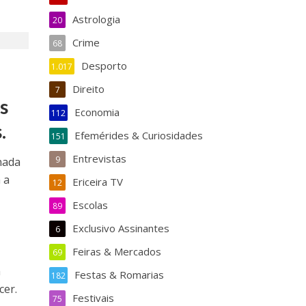
Astrologia
20
Crime
68
Desporto
1.017
Direito
7
s
Economia
112
.
Efemérides & Curiosidades
151
Entrevistas
9
nada
 a
Ericeira TV
12
Escolas
89
Exclusivo Assinantes
6
Feiras & Mercados
69
á
Festas & Romarias
182
cer.
Festivais
75