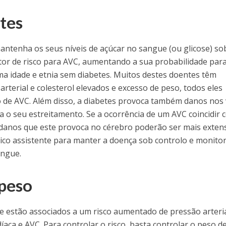
etes
mantenha os seus níveis de açúcar no sangue (ou glicose) so
ator de risco para AVC, aumentando a sua probabilidade par
a idade e etnia sem diabetes. Muitos destes doentes têm
rterial e colesterol elevados e excesso de peso, todos eles
 de AVC. Além disso, a diabetes provoca também danos nos
a o seu estreitamento. Se a ocorrência de um AVC coincidir
s danos que este provoca no cérebro poderão ser mais exten
ico assistente para manter a doença sob controlo e monitor
angue.
 peso
e estão associados a um risco aumentado de pressão arteri
íaca e AVC. Para controlar o risco, basta controlar o peso d