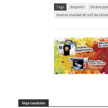
Tags
desporto
Ericeira Jun
reserva mundial de surf da ericei
Veja também