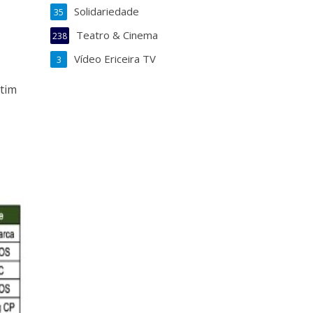
Solidariedade
35
Teatro & Cinema
238
Vídeo Ericeira TV
3
rtim