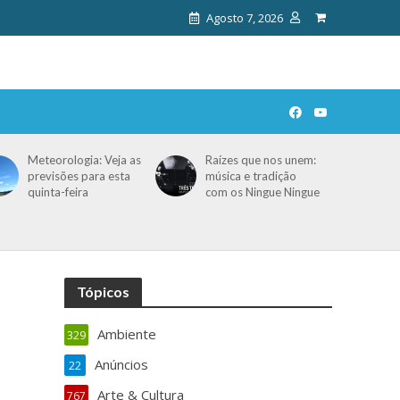
Agosto 7, 2026
Meteorologia: Veja as
Raízes que nos unem:
previsões para esta
música e tradição
quinta-feira
com os Ningue Ningue
Tópicos
Ambiente
329
Anúncios
22
Arte & Cultura
767