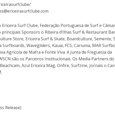
iceirasurfclube/
es@ericeirasurfclube.com
o Ericeira Surf Clube, Federação Portuguesa de Surf e Câma
principais Sponsors o Ribeira d’Ilhas Surf & Restaurant Bar
ulture Store, Ericeira Surf & Skate, Boardculture, Semente, 
a Surfboards, Wavegliders, Kauai, FCS, Cariuma, MAR Surfb
ixa Agrícola de Mafra e Fonte Viva. A Junta de Freguesia da
e WSCN são os Parceiros Institucionais. Os Media Partners do
Beachcam, Azul Ericeira Mag, Onfire, Surfzine, Jornais o Car
M.
ess Release)