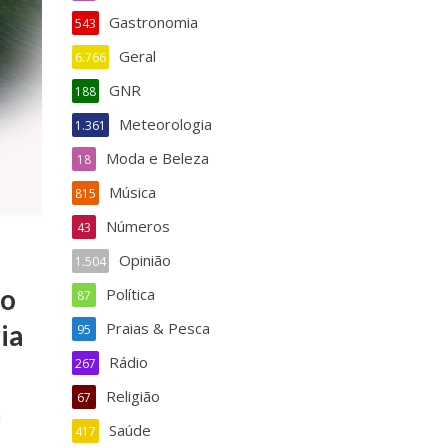
Gastronomia
543
Geral
6.766
GNR
188
Meteorologia
1.361
Moda e Beleza
18
Música
815
Números
43
Opinião
1.504
do
Política
87
Praias & Pesca
ia
95
Rádio
267
Religião
67
a
Saúde
417