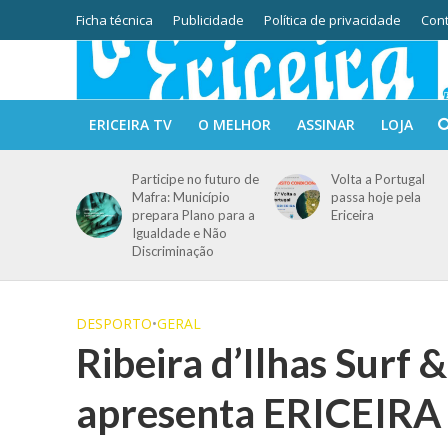
Ficha técnica
Publicidade
Política de privacidade
Cont
ERICEIRA TV
O MELHOR
ASSINAR
LOJA
Participe no futuro de
Volta a Portugal
Mafra: Município
passa hoje pela
prepara Plano para a
Ericeira
Igualdade e Não
Discriminação
DESPORTO
•
GERAL
Ribeira d’Ilhas Surf 
apresenta ERICEIR