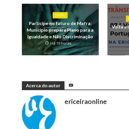
GERAL
Participe no futuro de Mafra:
Volta a 
Município prepara Plano para a
Igualdade e Não Discriminação
Há 19 horas
Acerca do autor
ericeiraonline