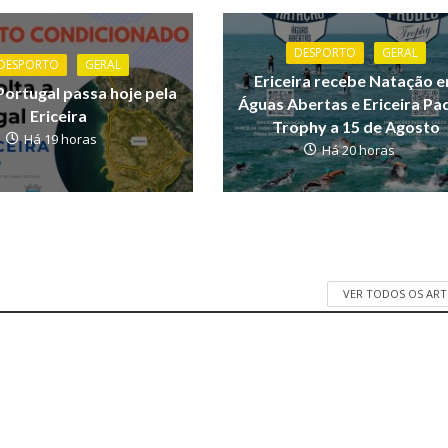
DESPORTO
GERAL
DESPORTO
GERAL
Ericeira recebe Natação 
Portugal passa hoje pela
Águas Abertas e Ericeira Pa
Ericeira
Trophy a 15 de Agosto
Há 19 horas
Há 20 horas
VER TODOS OS AR