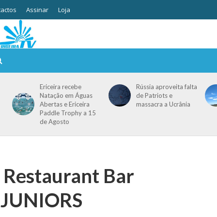
actos
Assinar
Loja
Ericeira recebe
Rússia aproveita falta
Natação em Águas
de Patriots e
Abertas e Ericeira
massacra a Ucrânia
Paddle Trophy a 15
de Agosto
& Restaurant Bar
A JUNIORS