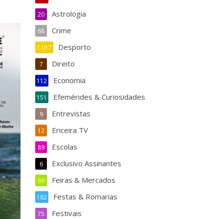
Astrologia
20
Crime
68
Desporto
1.017
Direito
7
Economia
112
Efemérides & Curiosidades
151
Entrevistas
9
Ericeira TV
12
Escolas
89
Exclusivo Assinantes
6
Feiras & Mercados
69
Festas & Romarias
182
Festivais
75