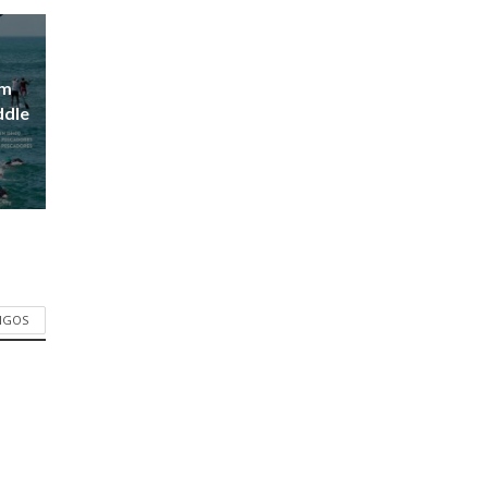
em
ddle
TIGOS