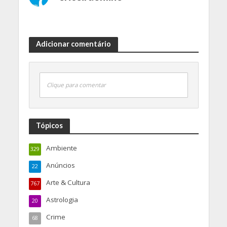
Adicionar comentário
Clique para comentar
Tópicos
Ambiente
329
Anúncios
22
Arte & Cultura
767
Astrologia
20
Crime
68