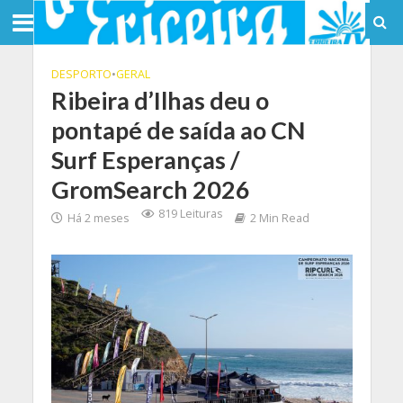
DESPORTO
•
GERAL
Ribeira d’Ilhas deu o
pontapé de saída ao CN
Surf Esperanças /
GromSearch 2026
819 Leituras
Há 2 meses
2 Min Read