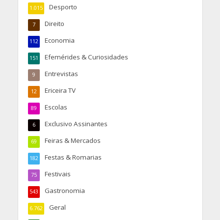
Desporto
1.015
Direito
7
Economia
112
Efemérides & Curiosidades
151
Entrevistas
9
Ericeira TV
12
Escolas
89
Exclusivo Assinantes
6
Feiras & Mercados
69
Festas & Romarias
182
Festivais
75
Gastronomia
543
Geral
6.762