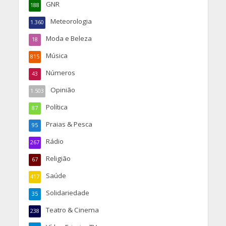
GNR
188
Meteorologia
1.360
Moda e Beleza
18
Música
815
Números
43
Opinião
1.503
Política
87
Praias & Pesca
95
Rádio
267
Religião
67
Saúde
417
Solidariedade
35
Teatro & Cinema
238