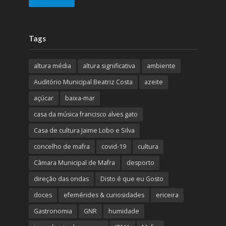
Tags
altura média
altura significativa
ambiente
Auditório Municipal Beatriz Costa
azeite
açúcar
baixa-mar
casa da música francisco alves gato
Casa de cultura Jaime Lobo e Silva
concelho de mafra
covid-19
cultura
Câmara Municipal de Mafra
desporto
direção das ondas
Disto é que eu Gosto
doces
efemérides & curiosidades
ericeira
Gastronomia
GNR
humidade