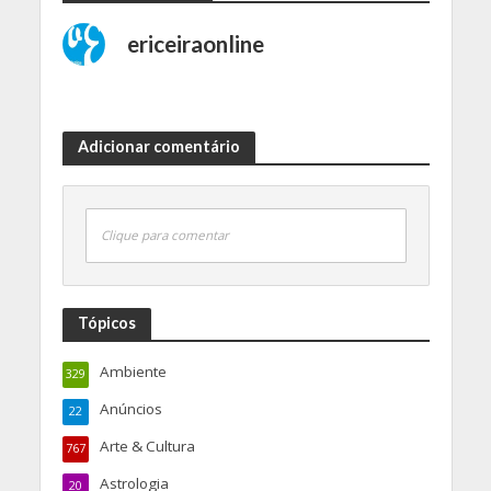
ericeiraonline
Adicionar comentário
Clique para comentar
Tópicos
Ambiente
329
Anúncios
22
Arte & Cultura
767
Astrologia
20