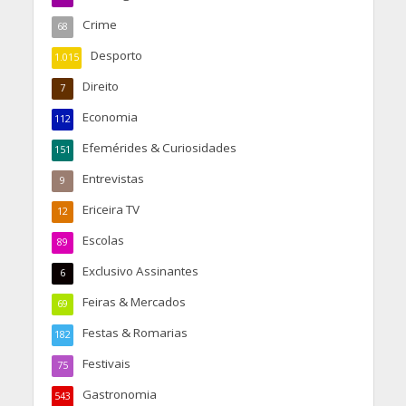
Crime
68
Desporto
1.015
Direito
7
Economia
112
Efemérides & Curiosidades
151
Entrevistas
9
Ericeira TV
12
Escolas
89
Exclusivo Assinantes
6
Feiras & Mercados
69
Festas & Romarias
182
Festivais
75
Gastronomia
543