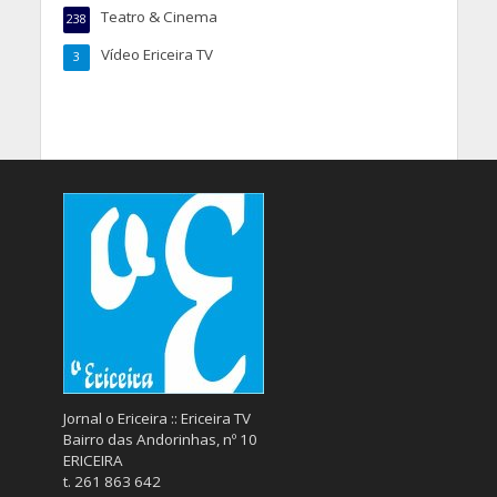
Teatro & Cinema
238
Vídeo Ericeira TV
3
Jornal o Ericeira :: Ericeira TV
Bairro das Andorinhas, nº 10
ERICEIRA
t. 261 863 642