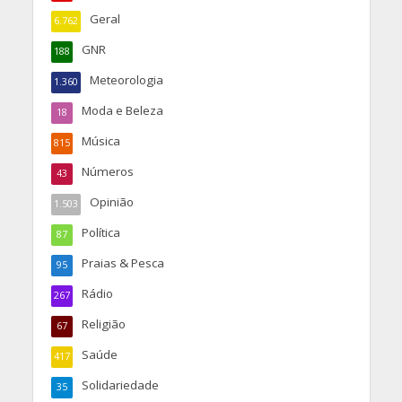
Geral
6.762
GNR
188
Meteorologia
1.360
Moda e Beleza
18
Música
815
Números
43
Opinião
1.503
Política
87
Praias & Pesca
95
Rádio
267
Religião
67
Saúde
417
Solidariedade
35