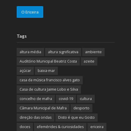
O Ericeira
Tags
altura média
altura significativa
ambiente
Auditório Municipal Beatriz Costa
azeite
açúcar
baixa-mar
casa da música francisco alves gato
Casa de cultura Jaime Lobo e Silva
concelho de mafra
covid-19
cultura
Câmara Municipal de Mafra
desporto
direção das ondas
Disto é que eu Gosto
doces
efemérides & curiosidades
ericeira