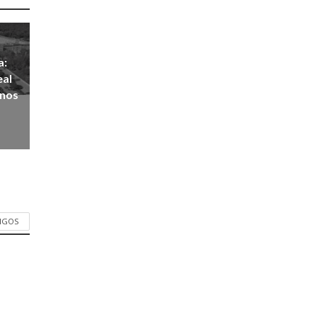
a:
eal
anos
TIGOS