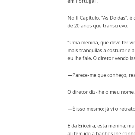
em Portugal”.
No II Capítulo, “As Doidas”, 
de 20 anos que transcrevo:
“Uma menina, que deve ter vi
mais tranquilas a costurar e
eu lhe fale. O diretor vendo i
—Parece-me que conheço, res
O diretor diz-lhe o meu nome.
—É isso mesmo; já vi o retrato
É da Ericeira, esta menina; mu
ali tem ido a banhos lhe conh