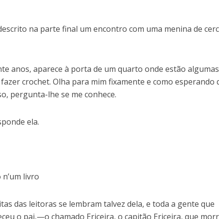
é descrito na parte final um encontro com uma menina de cer
nte anos, aparece à porta de um quarto onde estão alguma
 a fazer crochet. Olha para mim fixamente e como esperando
sso, pergunta-lhe se me conhece.
ponde ela.
 n’um livro
itas das leitoras se lembram talvez dela, e toda a gente que
eceu o pai,—o chamado Ericeira, o capitão Ericeira, que mor