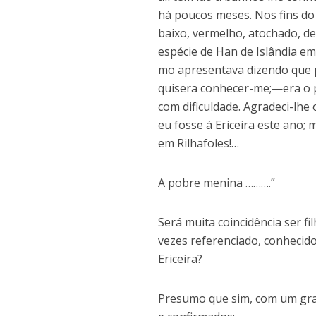
há poucos meses. Nos fins 
baixo, vermelho, atochado, de
espécie de Han de Islândia e
mo apresentava dizendo que po
quisera conhecer-me;—era o 
com dificuldade. Agradeci-lhe 
eu fosse á Ericeira este ano; 
em Rilhafoles!…
A pobre menina ……….”
Será muita coincidência ser fil
vezes referenciado, conhecid
Ericeira?
Presumo que sim, com um gran