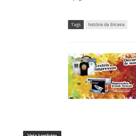
Tags
história da Ericeira
Veja também