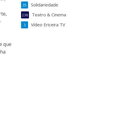
Solidariedade
35
rte,
Teatro & Cinema
238
e
Vídeo Ericeira TV
3
de que
lha