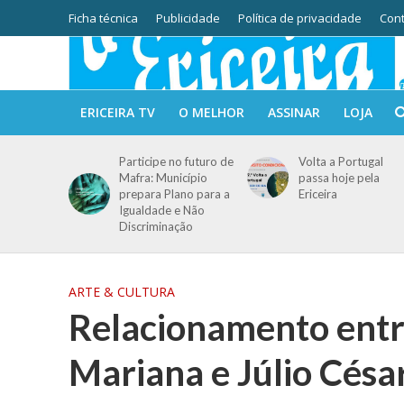
Ficha técnica
Publicidade
Política de privacidade
Cont
ERICEIRA TV
O MELHOR
ASSINAR
LOJA
Participe no futuro de
Volta a Portugal
Mafra: Município
passa hoje pela
prepara Plano para a
Ericeira
Igualdade e Não
Discriminação
ARTE & CULTURA
Relacionamento entre
Mariana e Júlio Cés