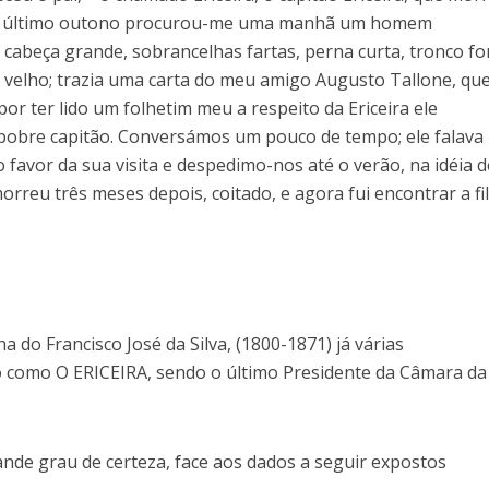
do último outono procurou-me uma manhã um homem
 cabeça grande, sobrancelhas fartas, perna curta, tronco fo
m velho; trazia uma carta do meu amigo Augusto Tallone, qu
r ter lido um folhetim meu a respeito da Ericeira ele
pobre capitão. Conversámos um pouco de tempo; ele falava
o favor da sua visita e despedimo-nos até o verão, na idéia 
morreu três meses depois, coitado, e agora fui encontrar a fi
ha do Francisco José da Silva, (1800-1871) já várias
o como O ERICEIRA, sendo o último Presidente da Câmara da
de grau de certeza, face aos dados a seguir expostos