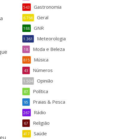
Gastronomia
543
Geral
ca
6.766
GNR
188
Meteorologia
1.361
s
Moda e Beleza
18
 que
Música
815
Números
43
Opinião
1.504
Política
87
Praias & Pesca
95
Rádio
267
Religião
67
Saúde
417
reu