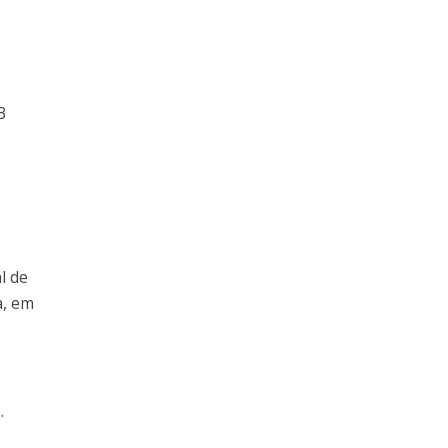
3
l de
a, em
.