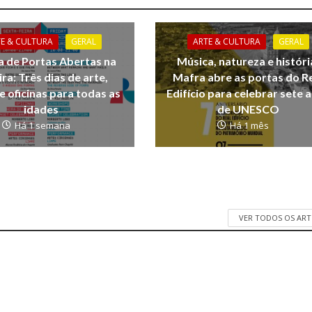
TE & CULTURA
GERAL
ARTE & CULTURA
GERAL
a de Portas Abertas na
Música, natureza e históri
ira: Três dias de arte,
Mafra abre as portas do R
e oficinas para todas as
Edifício para celebrar sete 
idades
de UNESCO
Há 1 semana
Há 1 mês
VER TODOS OS AR