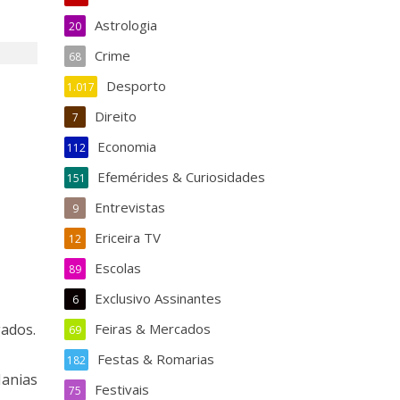
Astrologia
20
Crime
68
Desporto
1.017
Direito
7
Economia
112
Efemérides & Curiosidades
151
Entrevistas
9
Ericeira TV
12
Escolas
89
Exclusivo Assinantes
6
gados.
Feiras & Mercados
69
Festas & Romarias
182
Manias
Festivais
75