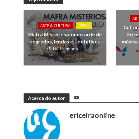
AR
ARTE & CULTURA
GERAL
Cultur
Mafra Misteriosa: uma tarde de
Erice
segredos, lendas e… detetives
música 
Há 1 semana
Acerca do autor
ericeiraonline