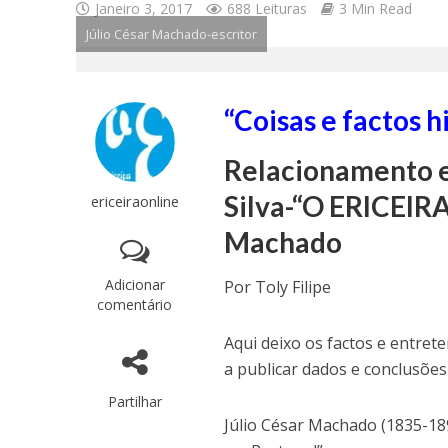
Janeiro 3, 2017
688 Leituras
3 Min Read
Júlio César Machado-escritor
“Coisas e factos h
Relacionamento e
Silva-“O ERICEIRA”
ericeiraonline
Machado
Adicionar
Por Toly Filipe
comentário
Aqui deixo os factos e entret
a publicar dados e conclusões
Partilhar
Júlio César Machado (1835-189