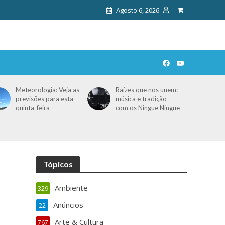
Agosto 6, 2026
Meteorologia: Veja as
Raízes que nos unem:
previsões para esta
música e tradição
quinta-feira
com os Ningue Ningue
Tópicos
Ambiente
329
Anúncios
22
Arte & Cultura
767