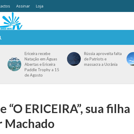
actos
Assinar
Loja
Ericeira recebe
Rússia aproveita falta
Natação em Águas
de Patriots e
Abertas e Ericeira
massacra a Ucrânia
Paddle Trophy a 15
de Agosto
 “O ERICEIRA”, sua filha
ar Machado