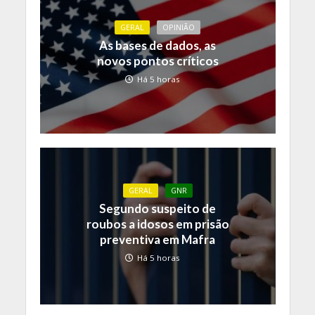
GERAL
OPINIÃO
As bases de dados, as
novos pontos críticos
Há 5 horas
GERAL
GNR
Segundo suspeito de
roubos a idosos em prisão
preventiva em Mafra
Há 5 horas