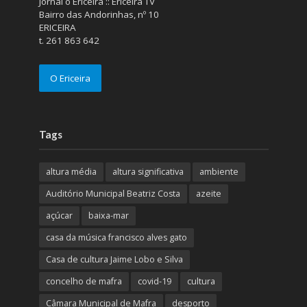
Jornal o Ericeira :: Ericeira TV
Bairro das Andorinhas, nº 10
ERICEIRA
t. 261 863 642
O Ericeira
Tags
altura média
altura significativa
ambiente
Auditório Municipal Beatriz Costa
azeite
açúcar
baixa-mar
casa da música francisco alves gato
Casa de cultura Jaime Lobo e Silva
concelho de mafra
covid-19
cultura
Câmara Municipal de Mafra
desporto