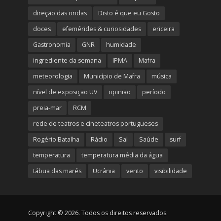
direção das ondas
Disto é que eu Gosto
doces
efemérides & curiosidades
ericeira
Gastronomia
GNR
humidade
ingrediente da semana
IPMA
Mafra
meteorologia
Município de Mafra
música
nível de exposição UV
opinião
período
preia-mar
RCM
rede de teatros e cineteatros portugueses
Rogério Batalha
Rádio
Sal
Saúde
surf
temperatura
temperatura média da água
tábua das marés
Ucrânia
vento
visibilidade
Copyright © 2026. Todos os direitos reservados.