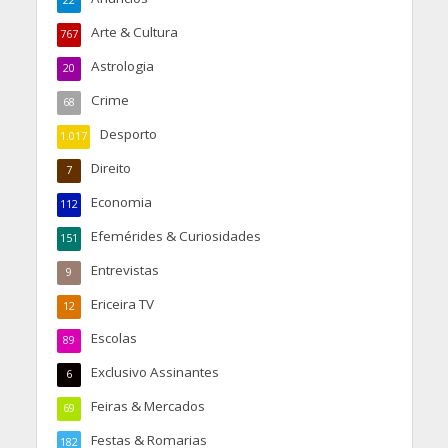
Arte & Cultura
767
Astrologia
20
Crime
68
Desporto
1.017
Direito
7
Economia
112
Efemérides & Curiosidades
151
Entrevistas
9
Ericeira TV
12
Escolas
89
Exclusivo Assinantes
6
Feiras & Mercados
69
Festas & Romarias
182