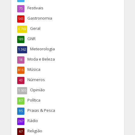
Festivais
75
Gastronomia
543
Geral
6.769
GNR
189
Meteorologia
1.362
Moda e Beleza
18
Música
816
Números
43
Opinião
1.505
Política
87
Praias & Pesca
95
Rádio
267
Religião
67