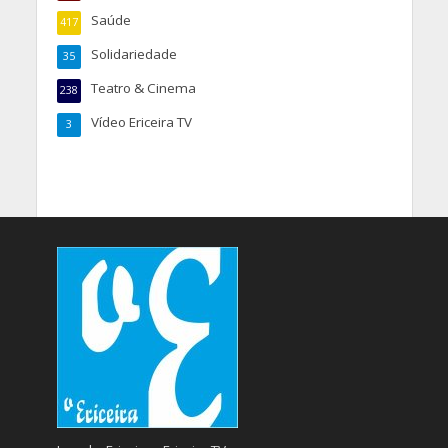
Saúde
417
Solidariedade
35
Teatro & Cinema
238
Vídeo Ericeira TV
3