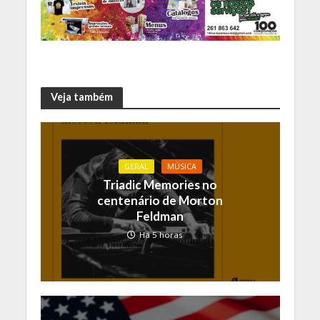
Veja também
GERAL
MÚSICA
Triadic Memories no
centenário de Morton
Feldman
Há 5 horas