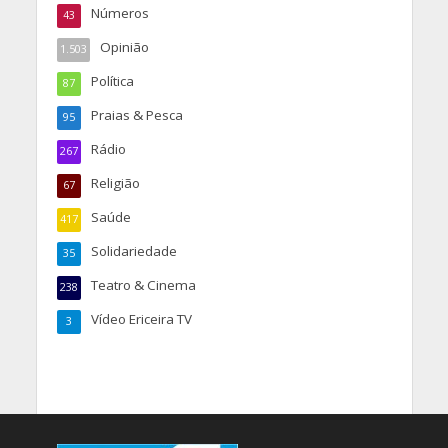
Números
43
Opinião
1.503
Política
87
Praias & Pesca
95
Rádio
267
Religião
67
Saúde
417
Solidariedade
35
Teatro & Cinema
238
Vídeo Ericeira TV
3