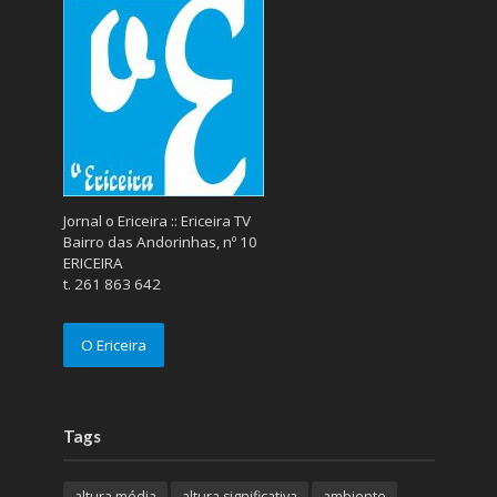
Jornal o Ericeira :: Ericeira TV
Bairro das Andorinhas, nº 10
ERICEIRA
t. 261 863 642
O Ericeira
Tags
altura média
altura significativa
ambiente