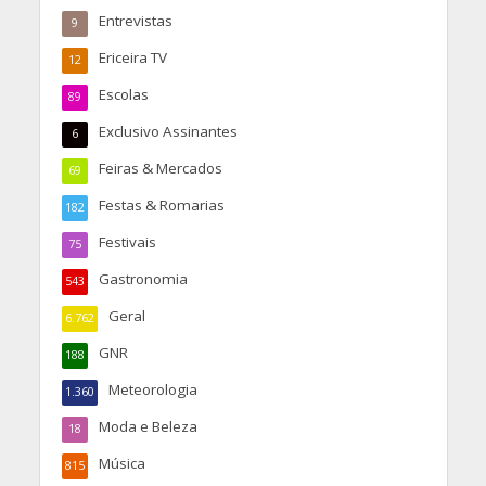
Entrevistas
9
Ericeira TV
12
Escolas
89
Exclusivo Assinantes
6
Feiras & Mercados
69
Festas & Romarias
182
Festivais
75
Gastronomia
543
Geral
6.762
GNR
188
Meteorologia
1.360
Moda e Beleza
18
Música
815