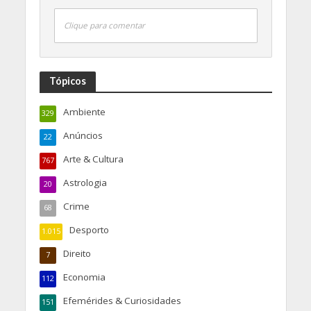
Clique para comentar
Tópicos
Ambiente
329
Anúncios
22
Arte & Cultura
767
Astrologia
20
Crime
68
Desporto
1.015
Direito
7
Economia
112
Efemérides & Curiosidades
151