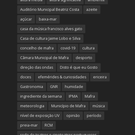
Auditório Municipal Beatriz Costa
azeite
açúcar
baixa-mar
casa da música francisco alves gato
Casa de cultura Jaime Lobo e Silva
concelho de mafra
covid-19
cultura
Câmara Municipal de Mafra
desporto
direção das ondas
Disto é que eu Gosto
doces
efemérides & curiosidades
ericeira
Gastronomia
GNR
humidade
ingrediente da semana
IPMA
Mafra
meteorologia
Município de Mafra
música
nível de exposição UV
opinião
período
preia-mar
RCM
rede de teatros e cineteatros portugueses