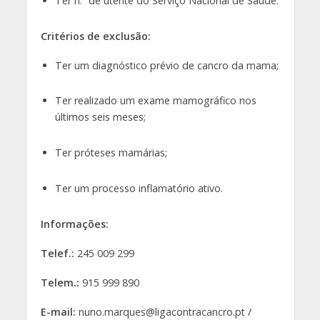
Ter n.º de utente do Serviço Nacional de Saúde.
Critérios de exclusão:
Ter um diagnóstico prévio de cancro da mama;
Ter realizado um exame mamográfico nos
últimos seis meses;
Ter próteses mamárias;
Ter um processo inflamatório ativo.
Informações:
Telef.:
245 009 299
Telem.:
915 999 890
E-mail:
nuno.marques@ligacontracancro.pt /