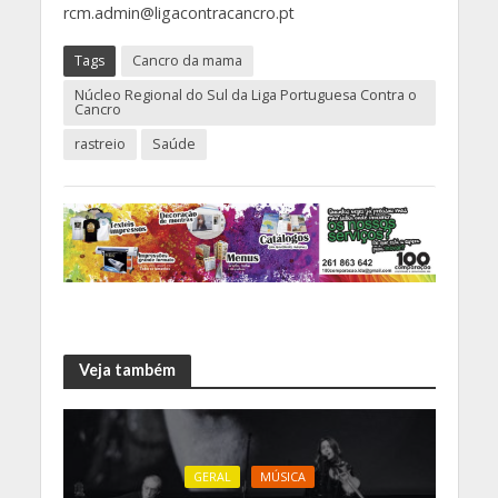
rcm.admin@ligacontracancro.pt
Tags
Cancro da mama
Núcleo Regional do Sul da Liga Portuguesa Contra o
Cancro
rastreio
Saúde
Veja também
GERAL
MÚSICA