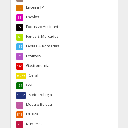
Ericeira TV
12
Escolas
89
Exclusivo Assinantes
6
Feiras & Mercados
69
Festas & Romarias
182
Festivais
75
Gastronomia
543
Geral
6.769
GNR
189
Meteorologia
1.362
Moda e Beleza
18
Música
816
Números
43