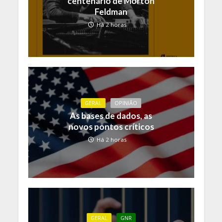
centenário de Morton
Feldman
Há 2 horas
GERAL
OPINIÃO
As bases de dados, as
novos pontos críticos
Há 2 horas
GERAL
GNR