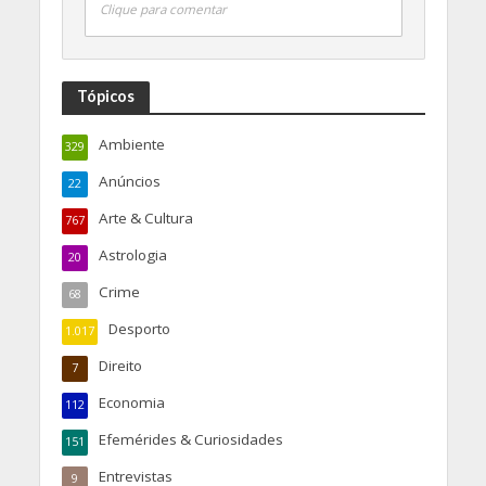
Clique para comentar
Tópicos
Ambiente
329
Anúncios
22
Arte & Cultura
767
Astrologia
20
Crime
68
Desporto
1.017
Direito
7
Economia
112
Efemérides & Curiosidades
151
Entrevistas
9