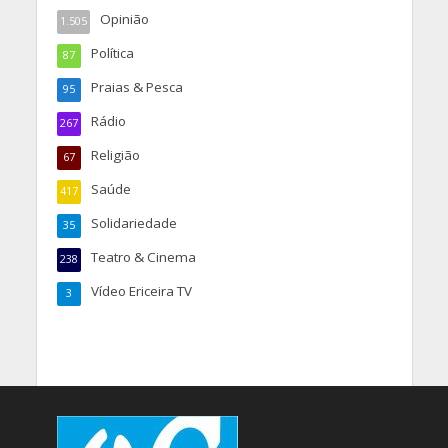
Opinião
1.505
Política
87
Praias & Pesca
95
Rádio
267
Religião
67
Saúde
417
Solidariedade
35
Teatro & Cinema
238
Vídeo Ericeira TV
3