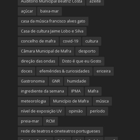
Auditório Municipal Beatriz Costa
azeite
açúcar
baixa-mar
casa da música francisco alves gato
Casa de cultura Jaime Lobo e Silva
concelho de mafra
covid-19
cultura
Câmara Municipal de Mafra
desporto
direção das ondas
Disto é que eu Gosto
doces
efemérides & curiosidades
ericeira
Gastronomia
GNR
humidade
ingrediente da semana
IPMA
Mafra
meteorologia
Município de Mafra
música
nível de exposição UV
opinião
período
preia-mar
RCM
rede de teatros e cineteatros portugueses