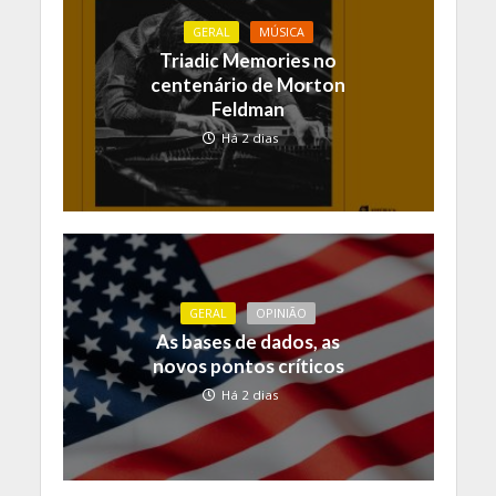
GERAL
MÚSICA
Triadic Memories no
centenário de Morton
Feldman
Há 2 dias
GERAL
OPINIÃO
As bases de dados, as
novos pontos críticos
Há 2 dias