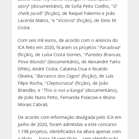
story
” (documentário), de Sofia Pinto Coelho, “
O
chefe Jacob
” (ficção), de Raquel Palermo e João
Lacerda Matos, “e “
Victoria
” (ficção), de Dinis M.
Costa.
Com seis mil euros, de acordo com o anúncio do
ICA feito em 2020, ficaram os projetos “
Paradoxa
”
(ficção), de Luísa Costa Gomes, “
Paredes Brancas,
Povo Mundo
” (documentário), de Alexandre Farto
(Vhils), André Costa, Catarina Crua e Ricardo
Oliveira, “
Barranco dos Cegos
” (ficção), de Luís
Filipe Rocha, “
Cleptocracia
” (ficção), de João
Brandão, e “
This is not a kanga
” (documentário),
de João Nuno Pinto, Fernanda Polacow e Bruno
Morais Cabral).
De acordo com informação divulgada pelo ICA em
junho de 2020, foram admitidas a este concurso
1.198 projetos, identificados na altura apenas com
o título — havia 18 sem título -, sem identificação