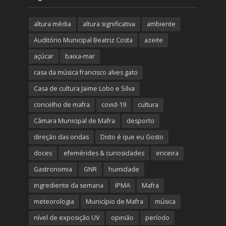
altura média
altura significativa
ambiente
Auditório Municipal Beatriz Costa
azeite
açúcar
baixa-mar
casa da música francisco alves gato
Casa de cultura Jaime Lobo e Silva
concelho de mafra
covid-19
cultura
Câmara Municipal de Mafra
desporto
direção das ondas
Disto é que eu Gosto
doces
efemérides & curiosidades
ericeira
Gastronomia
GNR
humidade
ingrediente da semana
IPMA
Mafra
meteorologia
Município de Mafra
música
nível de exposição UV
opinião
período