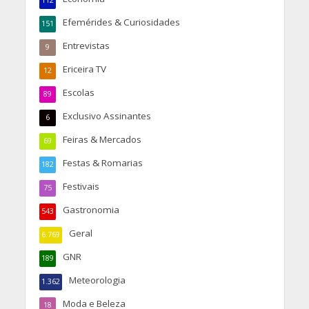
112
Efemérides & Curiosidades
151
Entrevistas
9
Ericeira TV
12
Escolas
89
Exclusivo Assinantes
6
Feiras & Mercados
69
Festas & Romarias
182
Festivais
75
Gastronomia
543
Geral
6.769
GNR
189
Meteorologia
1.362
Moda e Beleza
18