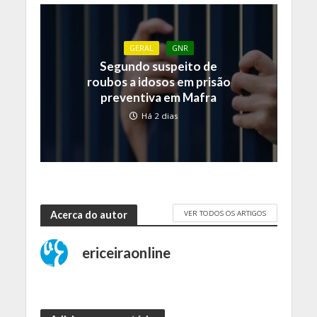
GERAL
GNR
Segundo suspeito de
roubos a idosos em prisão
preventiva em Mafra
Há 2 dias
VER TODOS OS ARTIGOS
Acerca do autor
ericeiraonline