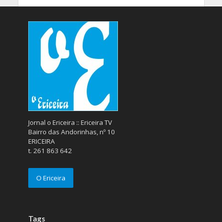
Jornal o Ericeira :: Ericeira TV
Bairro das Andorinhas, nº 10
ERICEIRA
t. 261 863 642
O Ericeira
Tags