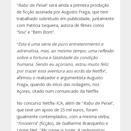
“
Rabo de Peixe
” será ainda a primeira produção
de ficção assinada por Augusto Fraga, que tem
trabalhado sobretudo em publicidade, juntamente
com Patrícia Sequeira, autora de filmes como
“Snu” e “Bem Bom”.
“
Esta é uma série de puro entretenimento e
adrenalina, mas, ao mesmo tempo, uma reflexão
sobre a fortuna e fatalidade da condição
humana. Sendo eu açoriano, estou muito feliz
por trazer esta aventura aos ecrãs da Netflix
”,
afirmou o realizador e argumentista Augusto
Fraga, quando do início das rodagens, nos
Açores, citado num comunicado da Netflix.
No concurso Netflix-ICA, além de “
Rabo de Peixe
”,
que teve um apoio de 25 mil euros, foram
igualmente contemplados, com a mesma verba,
“
Finisterra
” (ficção), de Guilherme Branquinho e
Leone Niel, “
My name is Jorge: A redemption