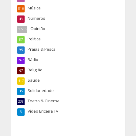
Música
816
Números
43
Opinião
1.505
Política
87
Praias & Pesca
95
Rádio
267
Religião
67
Saúde
417
Solidariedade
35
Teatro & Cinema
238
Vídeo Ericeira TV
3