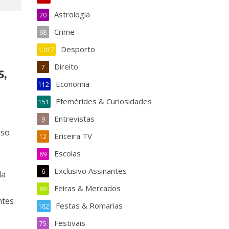
Astrologia
20
Crime
68
Desporto
1.017
Direito
7
s,
Economia
112
Efemérides & Curiosidades
151
Entrevistas
9
sso
Ericeira TV
12
Escolas
89
Exclusivo Assinantes
6
da
Feiras & Mercados
69
ntes
Festas & Romarias
182
Festivais
75