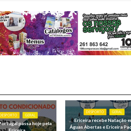
DESPORTO
GERAL
DESPORTO
GERAL
Ericeira recebe Natação 
Portugal passa hoje pela
Águas Abertas e Ericeira Pa
Ericeira