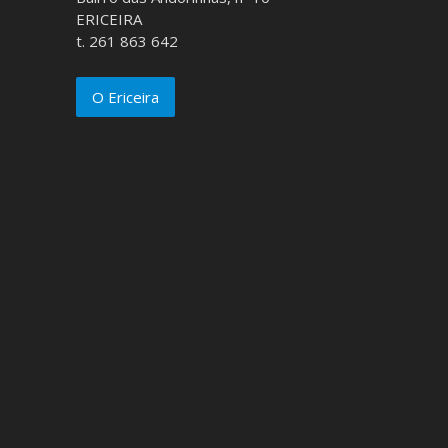
ERICEIRA
t. 261 863 642
O Ericeira