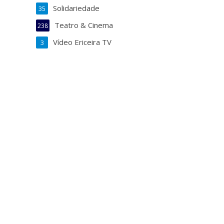
Solidariedade
35
Teatro & Cinema
238
Vídeo Ericeira TV
3