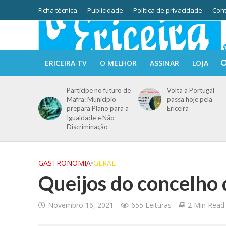
Ficha técnica
Publicidade
Política de privacidade
Cont
ERICEIRA TV
O MELHOR
ASSINAR
LOJA
Participe no futuro de
Volta a Portugal
Mafra: Município
passa hoje pela
prepara Plano para a
Ericeira
Igualdade e Não
Discriminação
GASTRONOMIA
•
GERAL
Queijos do concelho
Novembro 16, 2021
655 Leituras
2 Min Read