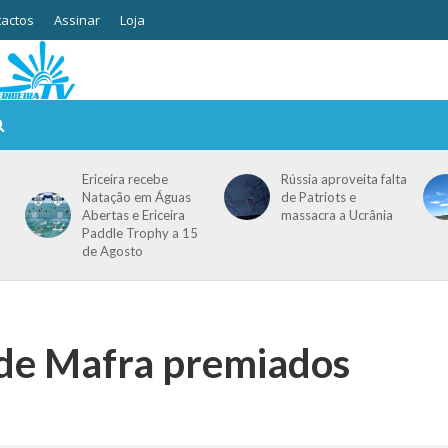
actos
Assinar
Loja
Ericeira recebe
Rússia aproveita falta
Natação em Águas
de Patriots e
Abertas e Ericeira
massacra a Ucrânia
Paddle Trophy a 15
de Agosto
 de Mafra premiados