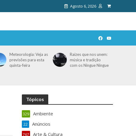
Agosto 6, 2026
Meteorologia: Veja as
Raízes que nos unem:
previsões para esta
música e tradição
quinta-feira
com os Ningue Ningue
Tópicos
Ambiente
329
Anúncios
22
Arte & Cultura
767