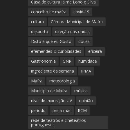
Casa de cultura Jaime Lobo e Silva
concelho de mafra
covid-19
cultura
Câmara Municipal de Mafra
desporto
direção das ondas
Disto é que eu Gosto
doces
efemérides & curiosidades
ericeira
Gastronomia
GNR
humidade
ingrediente da semana
IPMA
Mafra
meteorologia
Município de Mafra
música
nível de exposição UV
opinião
período
preia-mar
RCM
rede de teatros e cineteatros
portugueses