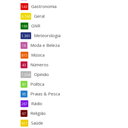
Gastronomia
543
Geral
6.766
GNR
188
Meteorologia
1.361
Moda e Beleza
18
Música
815
Números
43
Opinião
1.504
Política
87
Praias & Pesca
95
Rádio
267
Religião
67
Saúde
417