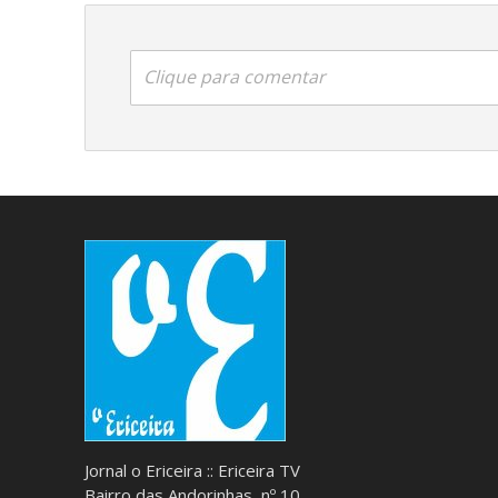
Clique para comentar
Jornal o Ericeira :: Ericeira TV
Bairro das Andorinhas, nº 10