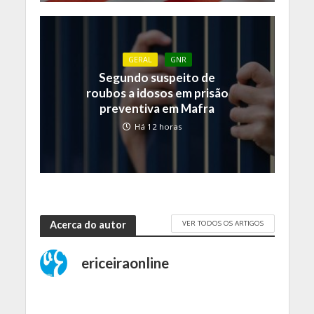
GERAL
GNR
Segundo suspeito de
roubos a idosos em prisão
preventiva em Mafra
Há 12 horas
VER TODOS OS ARTIGOS
Acerca do autor
ericeiraonline