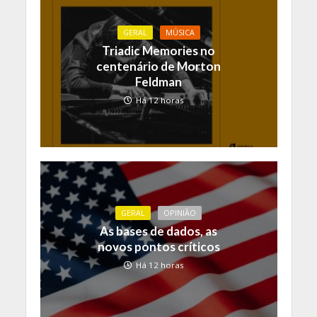
GERAL
MÚSICA
Triadic Memories no
centenário de Morton
Feldman
Há 12 horas
GERAL
OPINIÃO
As bases de dados, as
novos pontos críticos
Há 12 horas