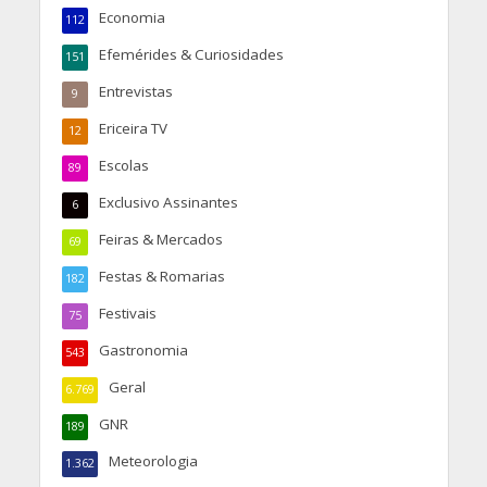
Economia
112
Efemérides & Curiosidades
151
Entrevistas
9
Ericeira TV
12
Escolas
89
Exclusivo Assinantes
6
Feiras & Mercados
69
Festas & Romarias
182
Festivais
75
Gastronomia
543
Geral
6.769
GNR
189
Meteorologia
1.362