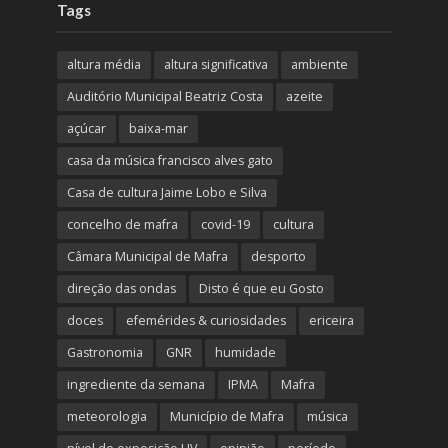
Tags
altura média
altura significativa
ambiente
Auditório Municipal Beatriz Costa
azeite
açúcar
baixa-mar
casa da música francisco alves gato
Casa de cultura Jaime Lobo e Silva
concelho de mafra
covid-19
cultura
Câmara Municipal de Mafra
desporto
direção das ondas
Disto é que eu Gosto
doces
efemérides & curiosidades
ericeira
Gastronomia
GNR
humidade
ingrediente da semana
IPMA
Mafra
meteorologia
Município de Mafra
música