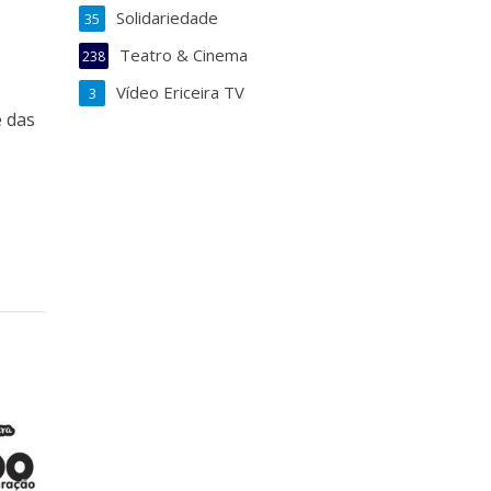
Solidariedade
35
Teatro & Cinema
238
Vídeo Ericeira TV
3
e das