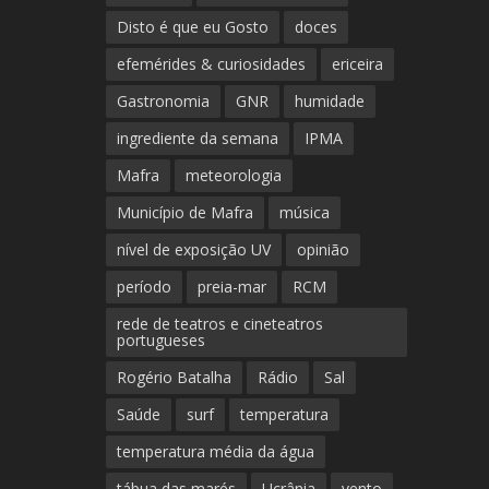
Disto é que eu Gosto
doces
efemérides & curiosidades
ericeira
Gastronomia
GNR
humidade
ingrediente da semana
IPMA
Mafra
meteorologia
Município de Mafra
música
nível de exposição UV
opinião
período
preia-mar
RCM
rede de teatros e cineteatros
portugueses
Rogério Batalha
Rádio
Sal
Saúde
surf
temperatura
temperatura média da água
tábua das marés
Ucrânia
vento