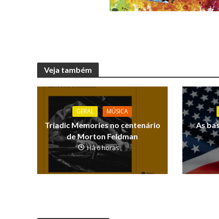
Veja também
GERAL
MÚSICA
Triadic Memories no centenário
As ba
de Morton Feldman
Há 6 horas