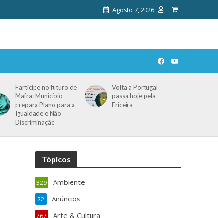
Agosto 7, 2026
Participe no futuro de
Volta a Portugal
Mafra: Município
passa hoje pela
prepara Plano para a
Ericeira
Igualdade e Não
Discriminação
Tópicos
Ambiente
329
Anúncios
22
Arte & Cultura
767