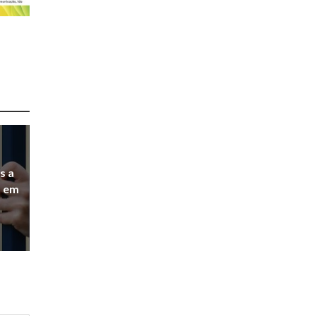
s a
a em