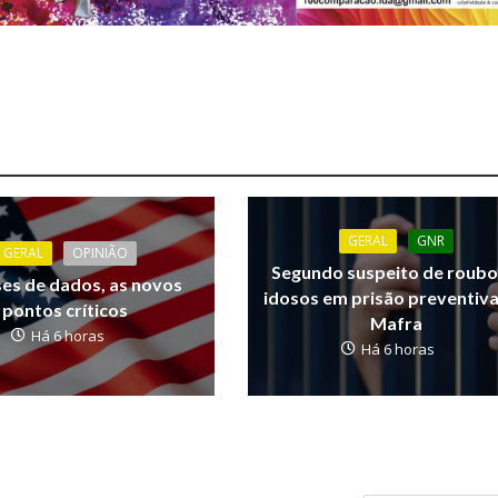
GERAL
GNR
GERAL
OPINIÃO
Segundo suspeito de roubo
ses de dados, as novos
idosos em prisão preventiv
pontos críticos
Mafra
Há 6 horas
Há 6 horas