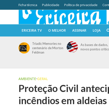
Ficha técnica
Publicidade
Política de privacidade
Cont
ERICEIRA TV
O MELHOR
ASSINAR
LOJA
Triadic Memories no
As bases de dados, 
centenário de Morton
novos pontos crític
Feldman
AMBIENTE
•
GERAL
Proteção Civil antec
incêndios em aldeias