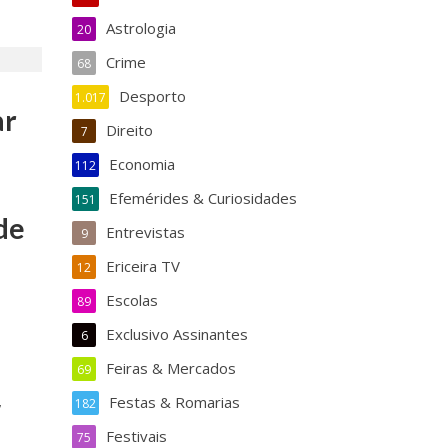
Astrologia
20
Crime
68
Desporto
1.017
ar
Direito
7
Economia
112
Efemérides & Curiosidades
151
de
Entrevistas
9
Ericeira TV
12
Escolas
89
Exclusivo Assinantes
6
Feiras & Mercados
69
,
Festas & Romarias
182
Festivais
75