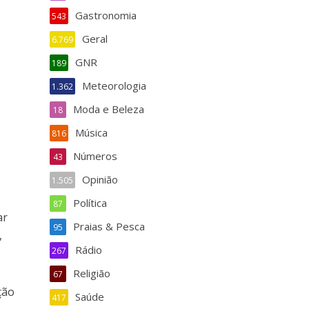
Gastronomia
543
Geral
6.769
GNR
189
Meteorologia
1.362
Moda e Beleza
18
Música
816
Números
43
Opinião
1.505
Política
87
ar
Praias & Pesca
95
,
Rádio
267
Religião
67
ção
Saúde
417