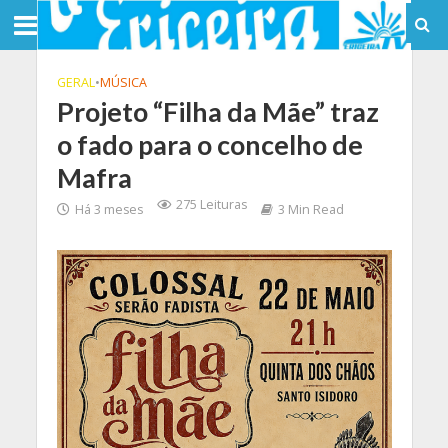
GERAL
•
MÚSICA
Projeto “Filha da Mãe” traz
o fado para o concelho de
Mafra
275 Leituras
Há 3 meses
3 Min Read