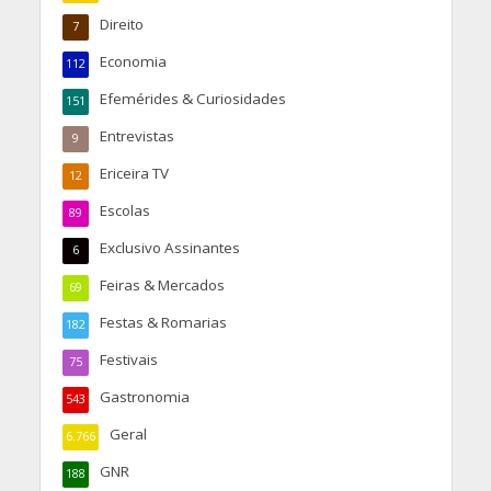
Direito
7
Economia
112
Efemérides & Curiosidades
151
Entrevistas
9
Ericeira TV
12
Escolas
89
Exclusivo Assinantes
6
Feiras & Mercados
69
Festas & Romarias
182
Festivais
75
Gastronomia
543
Geral
6.766
GNR
188