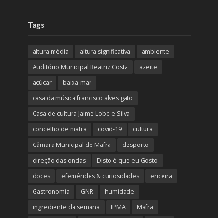
Tags
altura média
altura significativa
ambiente
Auditório Municipal Beatriz Costa
azeite
açúcar
baixa-mar
casa da música francisco alves gato
Casa de cultura Jaime Lobo e Silva
concelho de mafra
covid-19
cultura
Câmara Municipal de Mafra
desporto
direção das ondas
Disto é que eu Gosto
doces
efemérides & curiosidades
ericeira
Gastronomia
GNR
humidade
ingrediente da semana
IPMA
Mafra