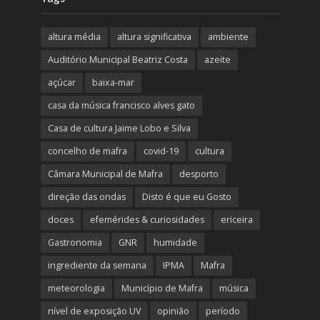
altura média
altura significativa
ambiente
Auditório Municipal Beatriz Costa
azeite
açúcar
baixa-mar
casa da música francisco alves gato
Casa de cultura Jaime Lobo e Silva
concelho de mafra
covid-19
cultura
Câmara Municipal de Mafra
desporto
direção das ondas
Disto é que eu Gosto
doces
efemérides & curiosidades
ericeira
Gastronomia
GNR
humidade
ingrediente da semana
IPMA
Mafra
meteorologia
Município de Mafra
música
nível de exposição UV
opinião
período