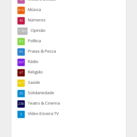
Música
816
Números
43
Opinião
1.505
Política
87
Praias & Pesca
95
Rádio
267
Religião
67
Saúde
417
Solidariedade
35
Teatro & Cinema
238
Vídeo Ericeira TV
3