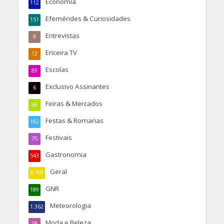
Economia
112
Efemérides & Curiosidades
151
Entrevistas
9
Ericeira TV
12
Escolas
89
Exclusivo Assinantes
6
Feiras & Mercados
69
Festas & Romarias
182
Festivais
75
Gastronomia
543
Geral
6.769
GNR
189
Meteorologia
1.362
Moda e Beleza
18