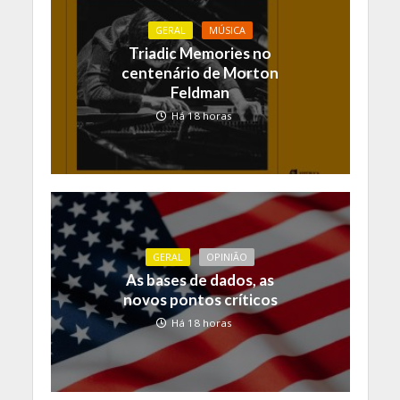
GERAL
MÚSICA
Triadic Memories no
centenário de Morton
Feldman
Há 18 horas
GERAL
OPINIÃO
As bases de dados, as
novos pontos críticos
Há 18 horas