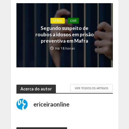
GERAL
GNR
Segundo suspeito de
roubos a idosos em prisão
preventiva em Mafra
Há 18 horas
VER TODOS OS ARTIGOS
Acerca do autor
ericeiraonline