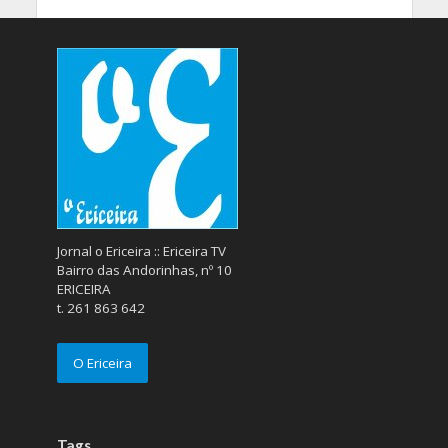
Jornal o Ericeira :: Ericeira TV
Bairro das Andorinhas, nº 10
ERICEIRA
t. 261 863 642
O Ericeira
Tags