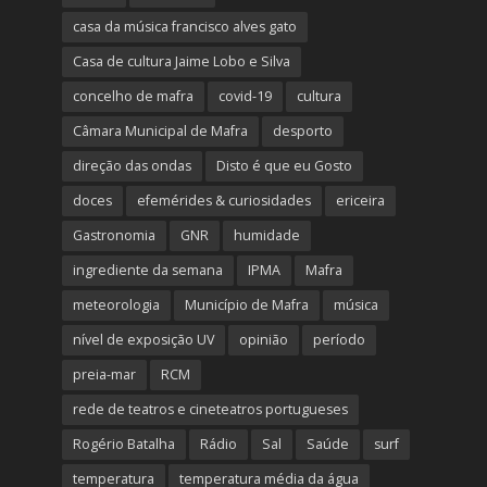
casa da música francisco alves gato
Casa de cultura Jaime Lobo e Silva
concelho de mafra
covid-19
cultura
Câmara Municipal de Mafra
desporto
direção das ondas
Disto é que eu Gosto
doces
efemérides & curiosidades
ericeira
Gastronomia
GNR
humidade
ingrediente da semana
IPMA
Mafra
meteorologia
Município de Mafra
música
nível de exposição UV
opinião
período
preia-mar
RCM
rede de teatros e cineteatros portugueses
Rogério Batalha
Rádio
Sal
Saúde
surf
temperatura
temperatura média da água