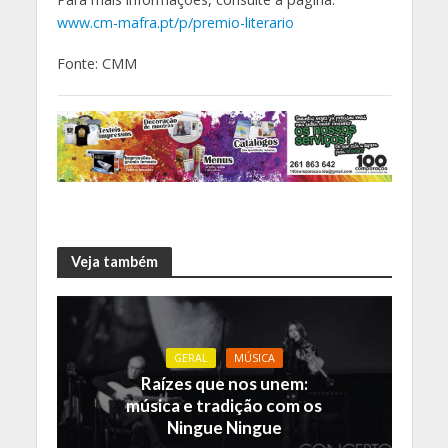
www.cm-mafra.pt/p/premio-literario
Fonte: CMM
Veja também
GERAL
MÚSICA
Raízes que nos unem:
música e tradição com os
Ningue Ningue