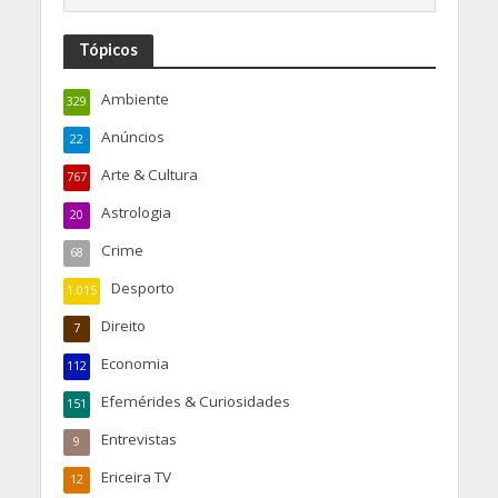
Tópicos
Ambiente
329
Anúncios
22
Arte & Cultura
767
Astrologia
20
Crime
68
Desporto
1.015
Direito
7
Economia
112
Efemérides & Curiosidades
151
Entrevistas
9
Ericeira TV
12