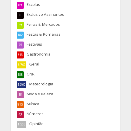
Escolas
89
Exclusivo Assinantes
6
Feiras & Mercados
69
Festas & Romarias
182
Festivais
75
Gastronomia
543
Geral
6.762
GNR
188
Meteorologia
1.360
Moda e Beleza
18
Música
815
Números
43
Opinião
1.503