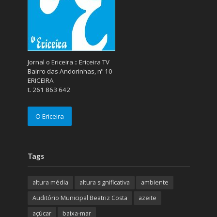
Jornal o Ericeira :: Ericeira TV
Bairro das Andorinhas, nº 10
ERICEIRA
t. 261 863 642
O Ericeira
Tags
altura média
altura significativa
ambiente
Auditório Municipal Beatriz Costa
azeite
açúcar
baixa-mar