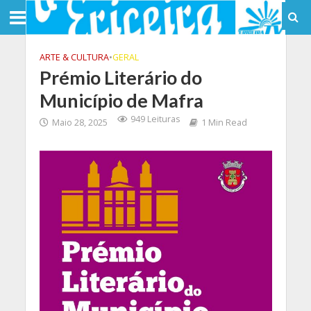
ARTE & CULTURA
•
GERAL
Prémio Literário do
Município de Mafra
949 Leituras
Maio 28, 2025
1 Min Read