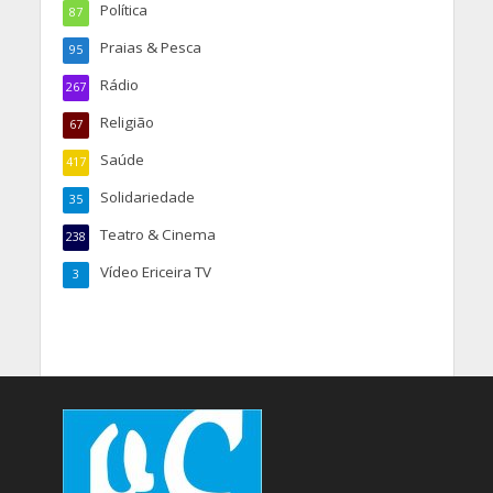
Política
87
Praias & Pesca
95
Rádio
267
Religião
67
Saúde
417
Solidariedade
35
Teatro & Cinema
238
Vídeo Ericeira TV
3