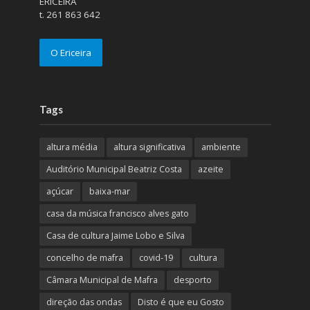
ERICEIRA
t. 261 863 642
O Ericeira
Tags
altura média
altura significativa
ambiente
Auditório Municipal Beatriz Costa
azeite
açúcar
baixa-mar
casa da música francisco alves gato
Casa de cultura Jaime Lobo e Silva
concelho de mafra
covid-19
cultura
Câmara Municipal de Mafra
desporto
direção das ondas
Disto é que eu Gosto