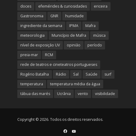
doces
efemérides & curiosidades
ericeira
Gastronomia
GNR
humidade
ingrediente da semana
IPMA
Mafra
meteorologia
Município de Mafra
música
nível de exposição UV
opinião
período
preia-mar
RCM
rede de teatros e cineteatros portugueses
Rogério Batalha
Rádio
Sal
Saúde
surf
temperatura
temperatura média da água
tábua das marés
Ucrânia
vento
visibilidade
Copyright © 2026. Todos os direitos reservados.