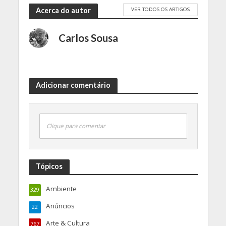
VER TODOS OS ARTIGOS
Acerca do autor
Carlos Sousa
Adicionar comentário
Clique para comentar
Tópicos
Ambiente
329
Anúncios
22
Arte & Cultura
767