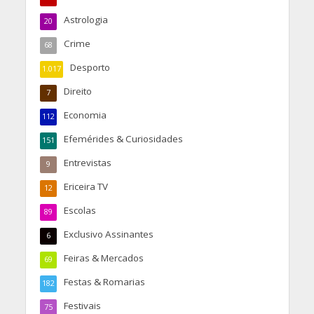
Astrologia
20
Crime
68
Desporto
1.017
Direito
7
Economia
112
Efemérides & Curiosidades
151
Entrevistas
9
Ericeira TV
12
Escolas
89
Exclusivo Assinantes
6
Feiras & Mercados
69
Festas & Romarias
182
Festivais
75