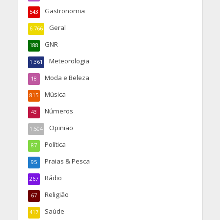
Gastronomia
543
Geral
6.766
GNR
188
Meteorologia
1.361
Moda e Beleza
18
Música
815
Números
43
Opinião
1.504
Política
87
Praias & Pesca
95
Rádio
267
Religião
67
Saúde
417