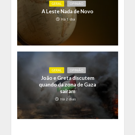
GERAL
OPINIÃO
A Leste Nada de Novo
Há 1 dia
GERAL
OPINIÃO
João e Greta discutem
quando da zona de Gaza
saíram
Há 2 dias