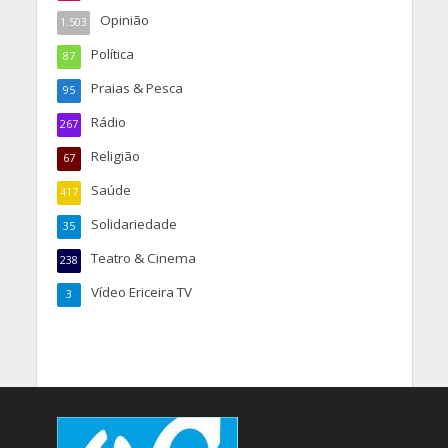
Opinião
1.503
Política
87
Praias & Pesca
95
Rádio
267
Religião
67
Saúde
417
Solidariedade
35
Teatro & Cinema
238
Vídeo Ericeira TV
3