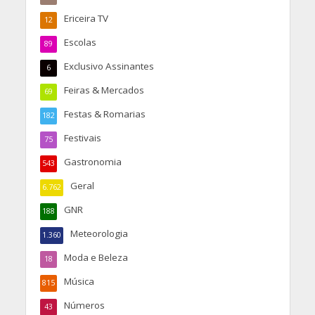
Ericeira TV
12
Escolas
89
Exclusivo Assinantes
6
Feiras & Mercados
69
Festas & Romarias
182
Festivais
75
Gastronomia
543
Geral
6.762
GNR
188
Meteorologia
1.360
Moda e Beleza
18
Música
815
Números
43