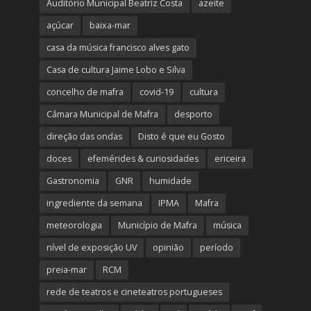
Auditório Municipal Beatriz Costa
azeite
açúcar
baixa-mar
casa da música francisco alves gato
Casa de cultura Jaime Lobo e Silva
concelho de mafra
covid-19
cultura
Câmara Municipal de Mafra
desporto
direção das ondas
Disto é que eu Gosto
doces
efemérides & curiosidades
ericeira
Gastronomia
GNR
humidade
ingrediente da semana
IPMA
Mafra
meteorologia
Município de Mafra
música
nível de exposição UV
opinião
período
preia-mar
RCM
rede de teatros e cineteatros portugueses