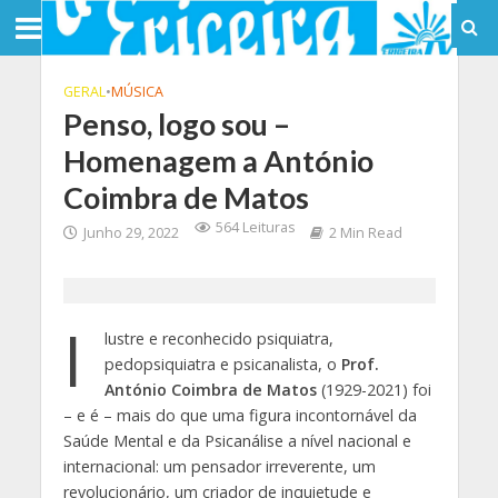
GERAL
•
MÚSICA
Penso, logo sou –
Homenagem a António
Coimbra de Matos
564 Leituras
Junho 29, 2022
2 Min Read
I
lustre e reconhecido psiquiatra,
pedopsiquiatra e psicanalista, o
Prof.
Ant
ó
nio Coimbra de Matos
(1929-2021) foi
– e é – mais do que uma figura incontornável da
Saúde Mental e da Psicanálise a nível nacional e
internacional: um pensador irreverente, um
revolucionário, um criador de inquietude e