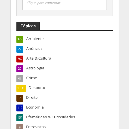
Clique para comentar
Tópicos
Ambiente
329
Anúncios
22
Arte & Cultura
767
Astrologia
20
Crime
68
Desporto
1.015
Direito
7
Economia
112
Efemérides & Curiosidades
151
Entrevistas
9