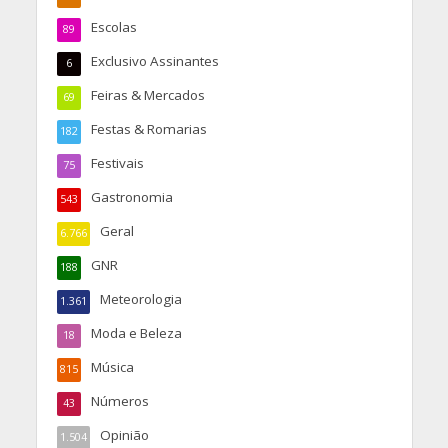
Escolas
89
Exclusivo Assinantes
6
Feiras & Mercados
69
Festas & Romarias
182
Festivais
75
Gastronomia
543
Geral
6.766
GNR
188
Meteorologia
1.361
Moda e Beleza
18
Música
815
Números
43
Opinião
1.504