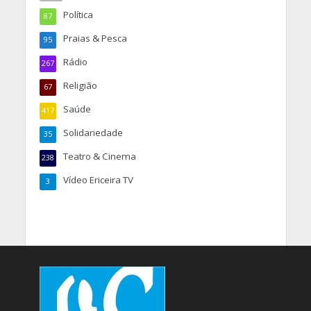
Política
87
Praias & Pesca
95
Rádio
267
Religião
67
Saúde
417
Solidariedade
35
Teatro & Cinema
238
Vídeo Ericeira TV
3