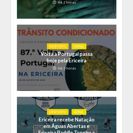
Há 2 horas
DESPORTO
GERAL
Volta a Portugal passa
hoje pela Ericeira
Há 2 horas
DESPORTO
GERAL
Ericeira recebe Natação
em Águas Abertas e
Ericeira Paddle Trophy a