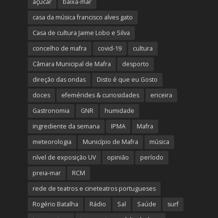
açúcar
baixa-mar
casa da música francisco alves gato
Casa de cultura Jaime Lobo e Silva
concelho de mafra
covid-19
cultura
Câmara Municipal de Mafra
desporto
direção das ondas
Disto é que eu Gosto
doces
efemérides & curiosidades
ericeira
Gastronomia
GNR
humidade
ingrediente da semana
IPMA
Mafra
meteorologia
Município de Mafra
música
nível de exposição UV
opinião
período
preia-mar
RCM
rede de teatros e cineteatros portugueses
Rogério Batalha
Rádio
Sal
Saúde
surf