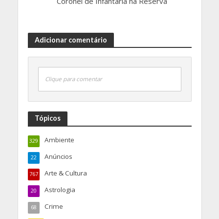
Coronel de Infantaria na Reserva
Adicionar comentário
Clique para comentar
Tópicos
Ambiente
329
Anúncios
22
Arte & Cultura
767
Astrologia
20
Crime
68