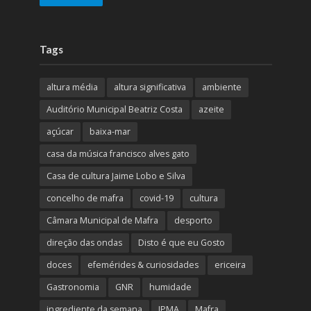
Tags
altura média
altura significativa
ambiente
Auditório Municipal Beatriz Costa
azeite
açúcar
baixa-mar
casa da música francisco alves gato
Casa de cultura Jaime Lobo e Silva
concelho de mafra
covid-19
cultura
Câmara Municipal de Mafra
desporto
direção das ondas
Disto é que eu Gosto
doces
efemérides & curiosidades
ericeira
Gastronomia
GNR
humidade
ingrediente da semana
IPMA
Mafra