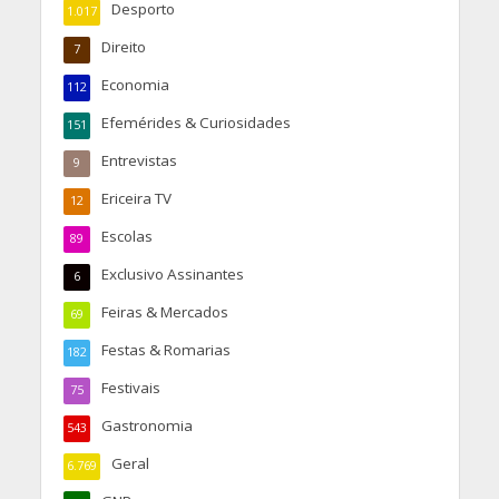
Desporto
1.017
Direito
7
Economia
112
Efemérides & Curiosidades
151
Entrevistas
9
Ericeira TV
12
Escolas
89
Exclusivo Assinantes
6
Feiras & Mercados
69
Festas & Romarias
182
Festivais
75
Gastronomia
543
Geral
6.769