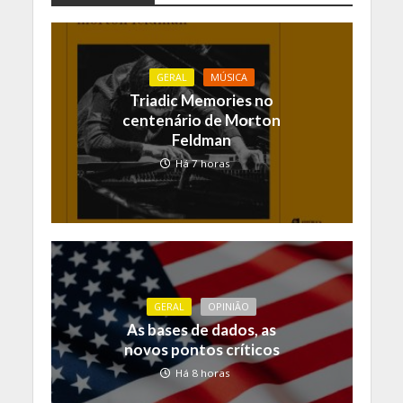
GERAL
MÚSICA
Triadic Memories no
centenário de Morton
Feldman
Há 7 horas
GERAL
OPINIÃO
As bases de dados, as
novos pontos críticos
Há 8 horas