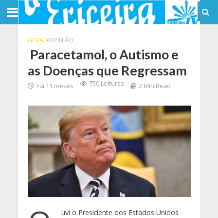
GERAL
•
OPINIÃO
Paracetamol, o Autismo e
as Doenças que Regressam
750 Leituras
Há 11 meses
2 Min Read
uvi o Presidente dos Estados Unidos