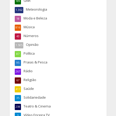
GNR
189
Meteorologia
1.362
Moda e Beleza
18
Música
816
Números
43
Opinião
1.505
Política
87
Praias & Pesca
95
Rádio
267
Religião
67
Saúde
417
Solidariedade
35
Teatro & Cinema
238
Vídeo Ericeira TV
3