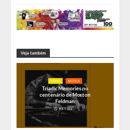
Veja também
GERAL
MÚSICA
Triadic Memories no
centenário de Morton
Feldman
Há 1 dia