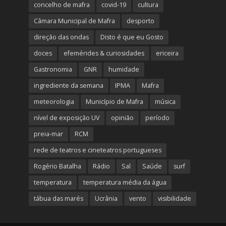
concelho de mafra
covid-19
cultura
Câmara Municipal de Mafra
desporto
direção das ondas
Disto é que eu Gosto
doces
efemérides & curiosidades
ericeira
Gastronomia
GNR
humidade
ingrediente da semana
IPMA
Mafra
meteorologia
Município de Mafra
música
nível de exposição UV
opinião
período
preia-mar
RCM
rede de teatros e cineteatros portugueses
Rogério Batalha
Rádio
Sal
Saúde
surf
temperatura
temperatura média da água
tábua das marés
Ucrânia
vento
visibilidade