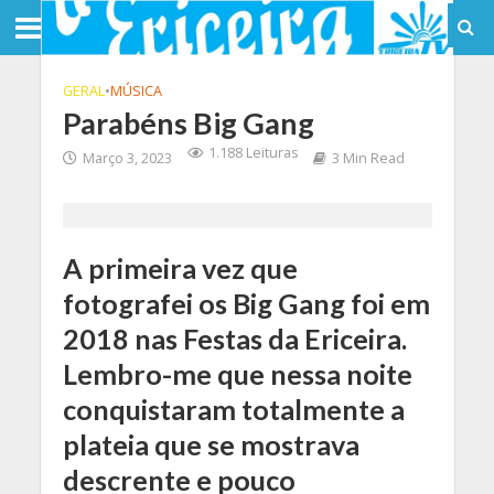
GERAL
•
MÚSICA
Parabéns Big Gang
1.188 Leituras
Março 3, 2023
3 Min Read
A primeira vez que
fotografei os Big Gang foi em
2018 nas Festas da Ericeira.
Lembro-me que nessa noite
conquistaram totalmente a
plateia que se mostrava
descrente e pouco