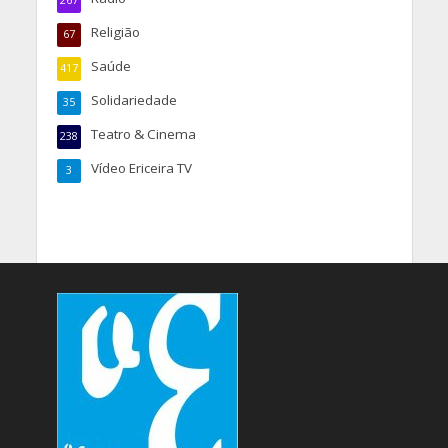
267
Religião
67
Saúde
417
Solidariedade
35
Teatro & Cinema
238
Vídeo Ericeira TV
3