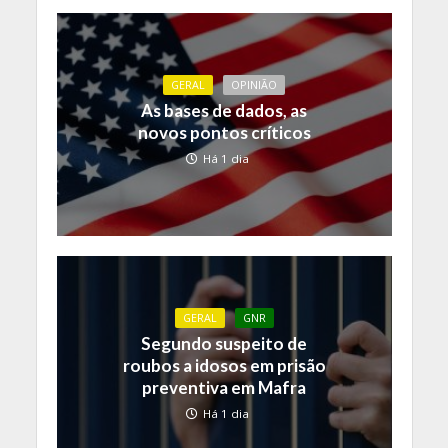
GERAL
OPINIÃO
As bases de dados, as
novos pontos críticos
Há 1 dia
GERAL
GNR
Segundo suspeito de
roubos a idosos em prisão
preventiva em Mafra
Há 1 dia