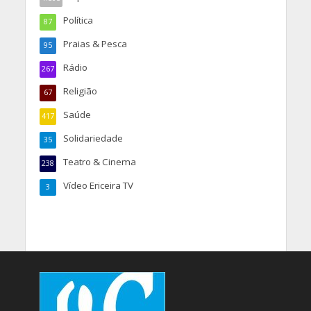
Política
87
Praias & Pesca
95
Rádio
267
Religião
67
Saúde
417
Solidariedade
35
Teatro & Cinema
238
Vídeo Ericeira TV
3