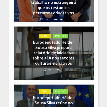
trabalho no estrangeiro
que os restantes
percursos educativos
Há 3 semanas
GERAL
POLÍTICA
Eurodeputado Hélder
Sousa Silva prepara
relatório de iniciativa
sobre a IA nos setores
culturais e criativos
Há 1 mês
GERAL
POLÍTICA
Eurodeputado Hélder
Sousa Silva reúne no