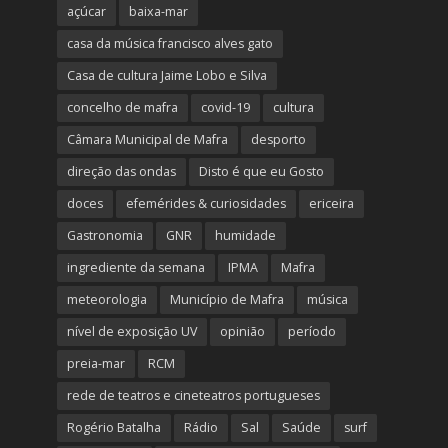
açúcar
baixa-mar
casa da música francisco alves gato
Casa de cultura Jaime Lobo e Silva
concelho de mafra
covid-19
cultura
Câmara Municipal de Mafra
desporto
direção das ondas
Disto é que eu Gosto
doces
efemérides & curiosidades
ericeira
Gastronomia
GNR
humidade
ingrediente da semana
IPMA
Mafra
meteorologia
Município de Mafra
música
nível de exposição UV
opinião
período
preia-mar
RCM
rede de teatros e cineteatros portugueses
Rogério Batalha
Rádio
Sal
Saúde
surf