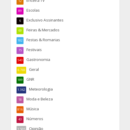
Ericeira TV
12
Escolas
89
Exclusivo Assinantes
6
Feiras & Mercados
69
Festas & Romarias
182
Festivais
75
Gastronomia
543
Geral
6.769
GNR
189
Meteorologia
1.362
Moda e Beleza
18
Música
816
Números
43
Opinião
1.505