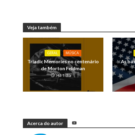
Veja também
GERAL
MÚSICA
Triadic Memories no centenário
As ba
de Morton Feldman
Há 1 dia
Acerca do autor