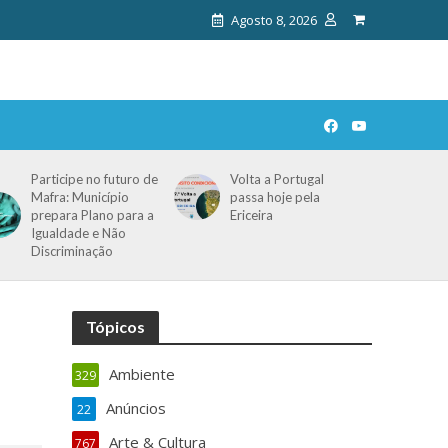
Agosto 8, 2026
Participe no futuro de
Volta a Portugal
Mafra: Município
passa hoje pela
prepara Plano para a
Ericeira
Igualdade e Não
Discriminação
Tópicos
Ambiente
329
Anúncios
22
Arte & Cultura
767