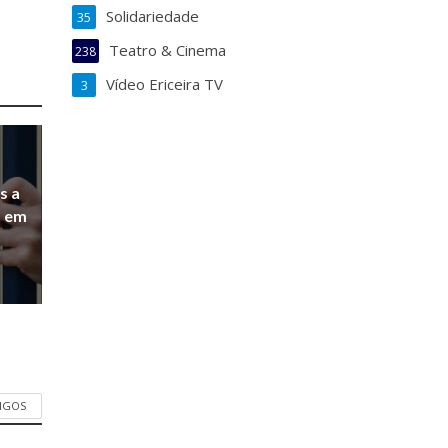
Solidariedade
35
Teatro & Cinema
238
Vídeo Ericeira TV
3
s a
a em
TIGOS