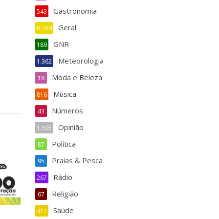
Gastronomia
543
Geral
6.769
GNR
189
Meteorologia
1.362
Moda e Beleza
18
Música
816
Números
43
Opinião
1.505
Política
87
Praias & Pesca
95
Rádio
267
Religião
67
Saúde
417