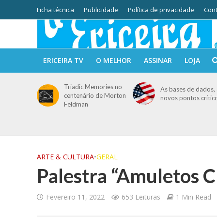
Ficha técnica
Publicidade
Política de privacidade
Cont
ERICEIRA TV
O MELHOR
ASSINAR
LOJA
Triadic Memories no
As bases de dados, 
centenário de Morton
novos pontos crític
Feldman
ARTE & CULTURA
•
GERAL
Palestra “Amuletos C
Fevereiro 11, 2022
653 Leituras
1 Min Read