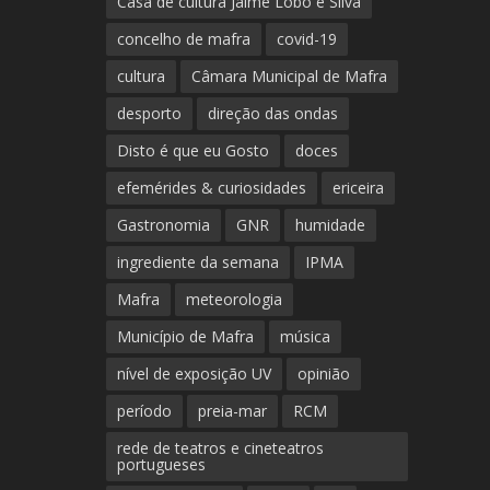
Casa de cultura Jaime Lobo e Silva
concelho de mafra
covid-19
cultura
Câmara Municipal de Mafra
desporto
direção das ondas
Disto é que eu Gosto
doces
efemérides & curiosidades
ericeira
Gastronomia
GNR
humidade
ingrediente da semana
IPMA
Mafra
meteorologia
Município de Mafra
música
nível de exposição UV
opinião
período
preia-mar
RCM
rede de teatros e cineteatros
portugueses