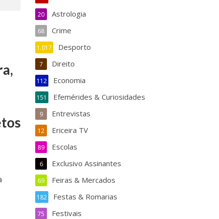
Astrologia
20
Crime
68
Desporto
1.017
Direito
7
ra,
Economia
112
Efemérides & Curiosidades
151
Entrevistas
9
etos
Ericeira TV
12
Escolas
89
Exclusivo Assinantes
6
a
Feiras & Mercados
69
Festas & Romarias
182
Festivais
75