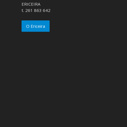
ERICEIRA
t. 261 863 642
O Ericeira