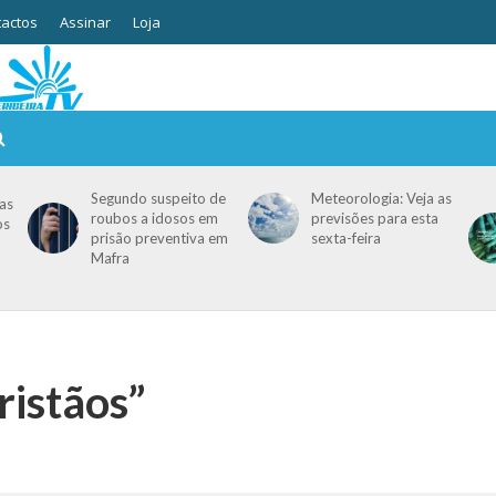
actos
Assinar
Loja
Segundo suspeito de
Meteorologia: Veja as
as
roubos a idosos em
previsões para esta
os
prisão preventiva em
sexta-feira
Mafra
ristãos”