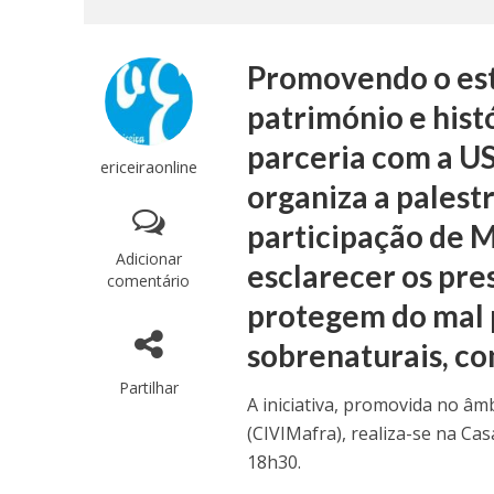
Promovendo o est
património e hist
parceria com a U
ericeiraonline
organiza a palestr
participação de M
Adicionar
esclarecer os pre
comentário
protegem do mal p
sobrenaturais, co
Partilhar
A iniciativa, promovida no âm
(CIVIMafra), realiza-se na Cas
18h30.