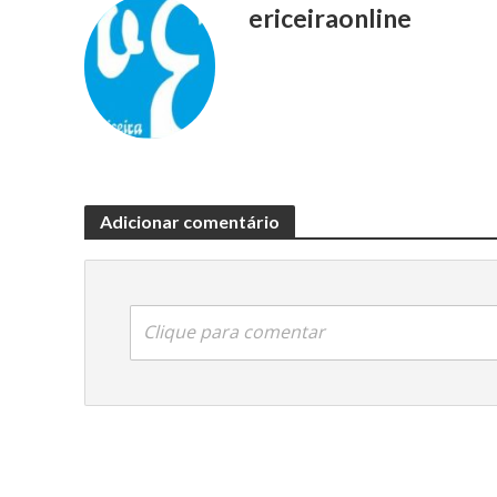
ericeiraonline
Adicionar comentário
Clique para comentar