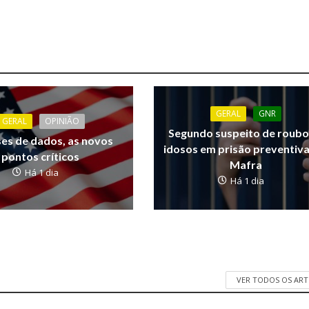
GERAL
GNR
GERAL
OPINIÃO
Segundo suspeito de roubo
ses de dados, as novos
idosos em prisão preventiv
pontos críticos
Mafra
Há 1 dia
Há 1 dia
VER TODOS OS AR