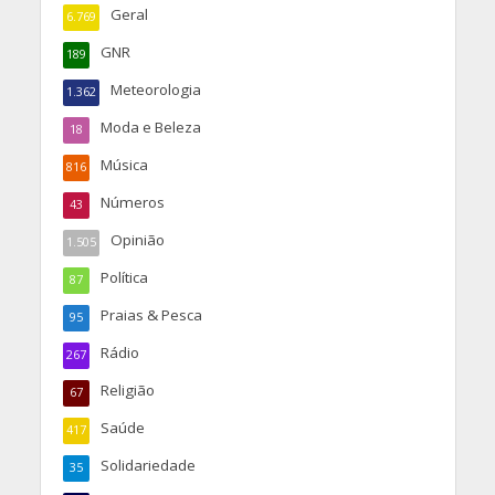
Geral
6.769
GNR
189
Meteorologia
1.362
Moda e Beleza
18
Música
816
Números
43
Opinião
1.505
Política
87
Praias & Pesca
95
Rádio
267
Religião
67
Saúde
417
Solidariedade
35