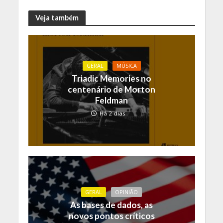
Veja também
GERAL
MÚSICA
Triadic Memories no
centenário de Morton
Feldman
Há 2 dias
GERAL
OPINIÃO
As bases de dados, as
novos pontos críticos