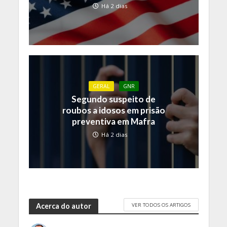
Há 2 dias
GERAL
GNR
Segundo suspeito de
roubos a idosos em prisão
preventiva em Mafra
Há 2 dias
VER TODOS OS ARTIGOS
Acerca do autor