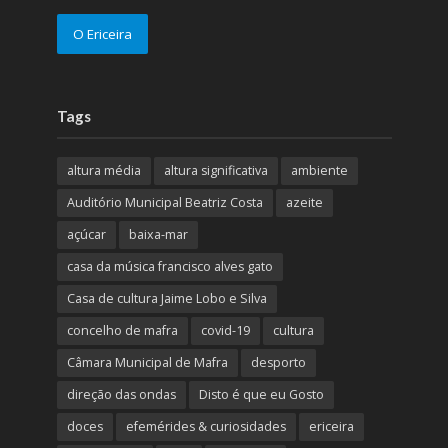
O Ericeira
Tags
altura média
altura significativa
ambiente
Auditório Municipal Beatriz Costa
azeite
açúcar
baixa-mar
casa da música francisco alves gato
Casa de cultura Jaime Lobo e Silva
concelho de mafra
covid-19
cultura
Câmara Municipal de Mafra
desporto
direção das ondas
Disto é que eu Gosto
doces
efemérides & curiosidades
ericeira