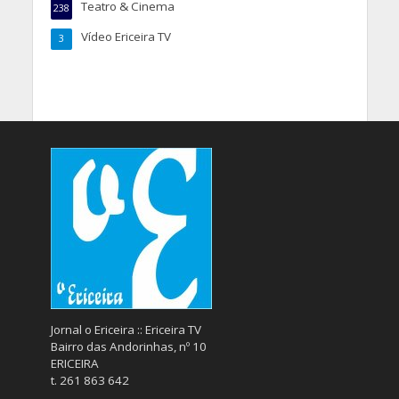
Teatro & Cinema
238
Vídeo Ericeira TV
3
Jornal o Ericeira :: Ericeira TV
Bairro das Andorinhas, nº 10
ERICEIRA
t. 261 863 642