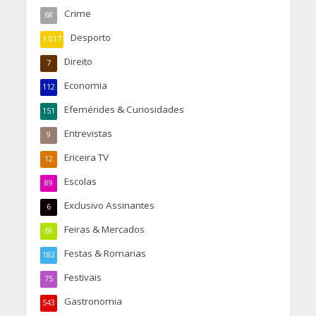
Crime
68
Desporto
1.017
Direito
7
Economia
112
Efemérides & Curiosidades
151
Entrevistas
9
Ericeira TV
12
Escolas
89
Exclusivo Assinantes
6
Feiras & Mercados
69
Festas & Romarias
182
Festivais
75
Gastronomia
543