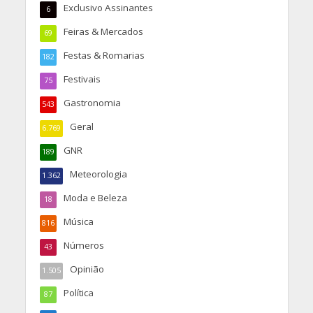
Exclusivo Assinantes
6
Feiras & Mercados
69
Festas & Romarias
182
Festivais
75
Gastronomia
543
Geral
6.769
GNR
189
Meteorologia
1.362
Moda e Beleza
18
Música
816
Números
43
Opinião
1.505
Política
87