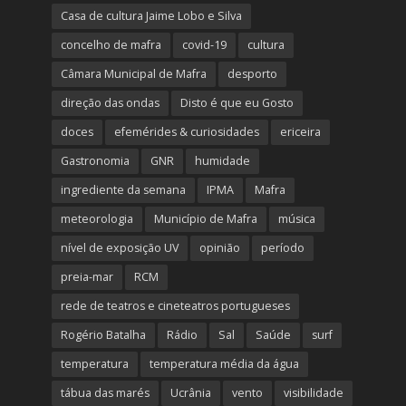
Casa de cultura Jaime Lobo e Silva
concelho de mafra
covid-19
cultura
Câmara Municipal de Mafra
desporto
direção das ondas
Disto é que eu Gosto
doces
efemérides & curiosidades
ericeira
Gastronomia
GNR
humidade
ingrediente da semana
IPMA
Mafra
meteorologia
Município de Mafra
música
nível de exposição UV
opinião
período
preia-mar
RCM
rede de teatros e cineteatros portugueses
Rogério Batalha
Rádio
Sal
Saúde
surf
temperatura
temperatura média da água
tábua das marés
Ucrânia
vento
visibilidade