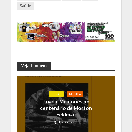
Saúde
Veja também
GERAL
MÚSICA
Triadic Memories no
centenário de Morton
Feldman
Há 2 dias