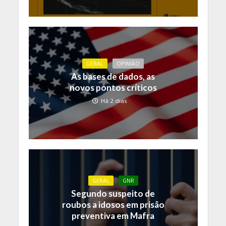
GERAL
OPINIÃO
As bases de dados, as
novos pontos críticos
Há 2 dias
GERAL
GNR
Segundo suspeito de
roubos a idosos em prisão
preventiva em Mafra