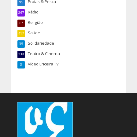
Praias & Pesca
95
Rádio
267
Religião
67
Saúde
417
Solidariedade
35
Teatro & Cinema
238
Vídeo Ericeira TV
3