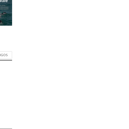
ddle
TIGOS