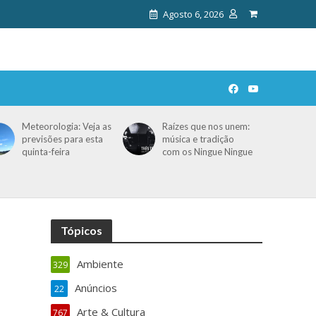
Agosto 6, 2026
Meteorologia: Veja as
Raízes que nos unem:
previsões para esta
música e tradição
quinta-feira
com os Ningue Ningue
Tópicos
Ambiente
329
Anúncios
22
Arte & Cultura
767