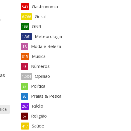
Gastronomia
543
Geral
6.766
o
GNR
188
Meteorologia
1.361
Moda e Beleza
18
Música
815
Números
43
das
Opinião
1.504
Política
87
Praias & Pesca
95
Rádio
267
sica
Religião
67
Saúde
417