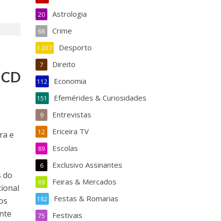
Astrologia
20
Crime
68
Desporto
1.017
Direito
7
o CD
Economia
112
Efemérides & Curiosidades
151
Entrevistas
9
Ericeira TV
12
ra e
Escolas
89
Exclusivo Assinantes
6
s do
Feiras & Mercados
69
cional
Festas & Romarias
182
os
ente
Festivais
75