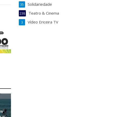
Solidariedade
35
Teatro & Cinema
238
Vídeo Ericeira TV
3
em