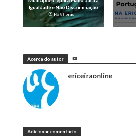
Município prepara Plano para a
Igualdade e Não Discriminação
Há 9 horas
Acerca do autor
ericeiraonline
Adicionar comentário