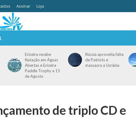
actos
Assinar
Loja
Ericeira recebe
Rússia aproveita falta
Natação em Águas
de Patriots e
Abertas e Ericeira
massacra a Ucrânia
Paddle Trophy a 15
de Agosto
nçamento de triplo CD e