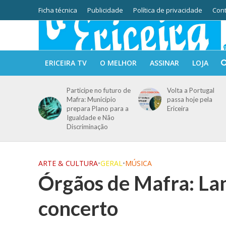
Ficha técnica
Publicidade
Política de privacidade
Cont
ERICEIRA TV
O MELHOR
ASSINAR
LOJA
Participe no futuro de
Volta a Portugal
Mafra: Município
passa hoje pela
prepara Plano para a
Ericeira
Igualdade e Não
Discriminação
ARTE & CULTURA
•
GERAL
•
MÚSICA
Órgãos de Mafra: La
concerto