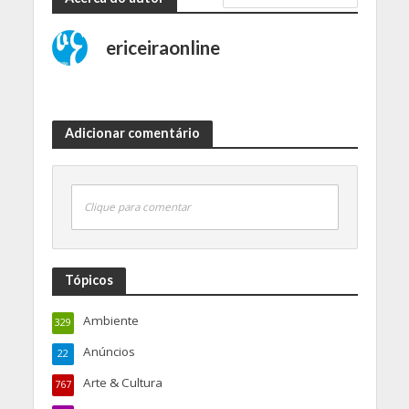
ericeiraonline
Adicionar comentário
Clique para comentar
Tópicos
Ambiente
329
Anúncios
22
Arte & Cultura
767