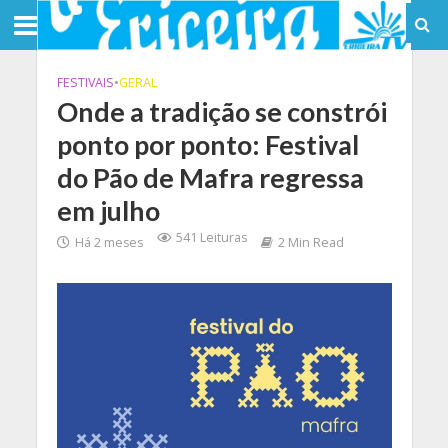
FESTIVAIS
•
GERAL
Onde a tradição se constrói
ponto por ponto: Festival
do Pão de Mafra regressa
em julho
541 Leituras
Há 2 meses
2 Min Read