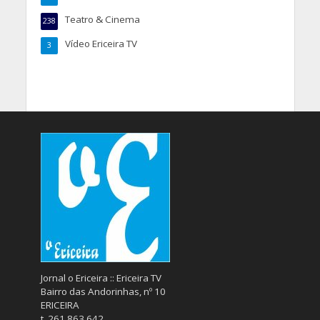
Teatro & Cinema
238
Vídeo Ericeira TV
3
Jornal o Ericeira :: Ericeira TV
Bairro das Andorinhas, nº 10
ERICEIRA
t. 261 863 642