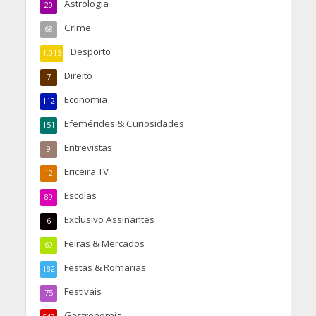
Astrologia
20
Crime
68
Desporto
1.015
Direito
7
Economia
112
Efemérides & Curiosidades
151
Entrevistas
9
Ericeira TV
12
Escolas
89
Exclusivo Assinantes
6
Feiras & Mercados
69
Festas & Romarias
182
Festivais
75
Gastronomia