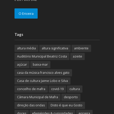
O Ericeira
Tags
altura média
altura significativa
ambiente
Auditório Municipal Beatriz Costa
azeite
açúcar
baixa-mar
casa da música francisco alves gato
Casa de cultura Jaime Lobo e Silva
concelho de mafra
covid-19
cultura
Câmara Municipal de Mafra
desporto
direção das ondas
Disto é que eu Gosto
doces
efemérides & curiosidades
ericeira