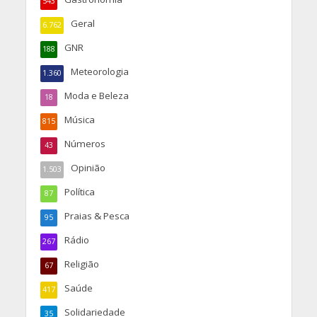
543
Geral
6.762
GNR
188
Meteorologia
1.360
Moda e Beleza
18
Música
815
Números
43
Opinião
1.503
Política
87
Praias & Pesca
95
Rádio
267
Religião
67
Saúde
417
Solidariedade
35