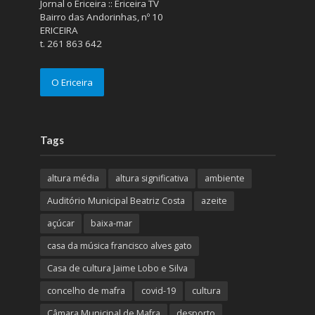
Jornal o Ericeira :: Ericeira TV
Bairro das Andorinhas, nº 10
ERICEIRA
t. 261 863 642
O Ericeira
Tags
altura média
altura significativa
ambiente
Auditório Municipal Beatriz Costa
azeite
açúcar
baixa-mar
casa da música francisco alves gato
Casa de cultura Jaime Lobo e Silva
concelho de mafra
covid-19
cultura
Câmara Municipal de Mafra
desporto