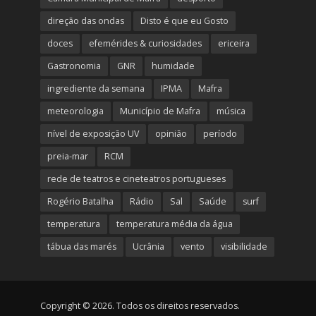
direção das ondas
Disto é que eu Gosto
doces
efemérides & curiosidades
ericeira
Gastronomia
GNR
humidade
ingrediente da semana
IPMA
Mafra
meteorologia
Município de Mafra
música
nível de exposição UV
opinião
período
preia-mar
RCM
rede de teatros e cineteatros portugueses
Rogério Batalha
Rádio
Sal
Saúde
surf
temperatura
temperatura média da água
tábua das marés
Ucrânia
vento
visibilidade
Copyright © 2026. Todos os direitos reservados.