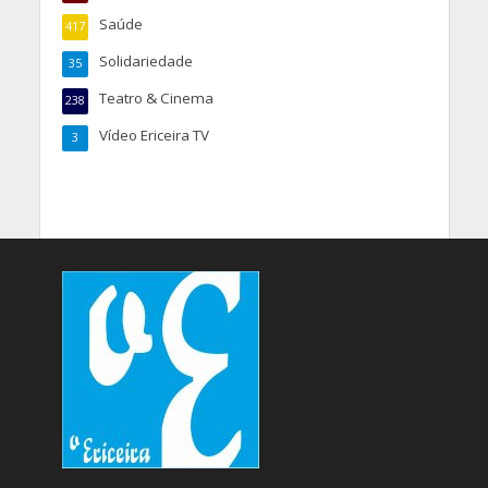
Saúde
417
Solidariedade
35
Teatro & Cinema
238
Vídeo Ericeira TV
3