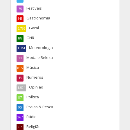
Festivais
75
Gastronomia
543
Geral
6.766
GNR
188
Meteorologia
1.361
Moda e Beleza
18
Música
815
Números
43
Opinião
1.504
Política
87
Praias & Pesca
95
Rádio
267
Religião
67