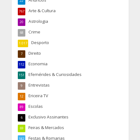
Anúncios
22
Arte & Cultura
767
Astrologia
20
Crime
68
Desporto
1.017
Direito
7
Economia
112
Efemérides & Curiosidades
151
Entrevistas
9
Ericeira TV
12
Escolas
89
Exclusivo Assinantes
6
Feiras & Mercados
69
Festas & Romarias
182