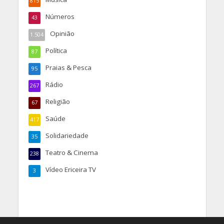
815
Números
43
Opinião
1.504
Política
87
Praias & Pesca
95
Rádio
267
Religião
67
Saúde
417
Solidariedade
35
Teatro & Cinema
238
Vídeo Ericeira TV
3