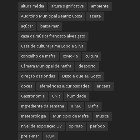
altura média
altura significativa
ambiente
Auditório Municipal Beatriz Costa
azeite
açúcar
baixa-mar
casa da música francisco alves gato
Casa de cultura Jaime Lobo e Silva
concelho de mafra
covid-19
cultura
Câmara Municipal de Mafra
desporto
direção das ondas
Disto é que eu Gosto
doces
efemérides & curiosidades
ericeira
Gastronomia
GNR
humidade
ingrediente da semana
IPMA
Mafra
meteorologia
Município de Mafra
música
nível de exposição UV
opinião
período
preia-mar
RCM