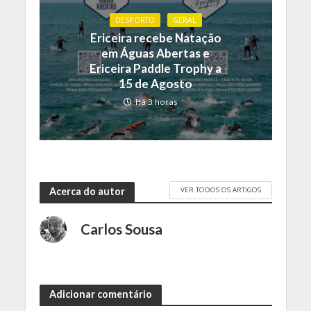
DESPORTO
GERAL
Ericeira recebe Natação
em Águas Abertas e
Ericeira Paddle Trophy a
15 de Agosto
Há 3 horas
VER TODOS OS ARTIGOS
Acerca do autor
Carlos Sousa
Adicionar comentário