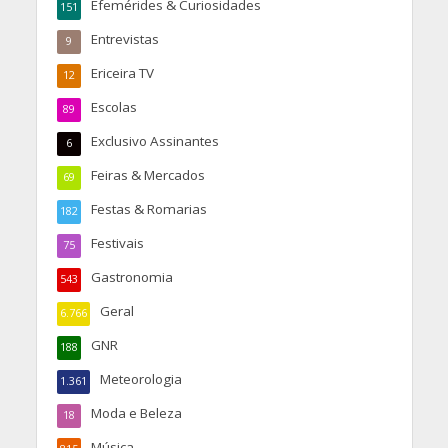
Efemérides & Curiosidades
151
Entrevistas
9
Ericeira TV
12
Escolas
89
Exclusivo Assinantes
6
Feiras & Mercados
69
Festas & Romarias
182
Festivais
75
Gastronomia
543
Geral
6.766
GNR
188
Meteorologia
1.361
Moda e Beleza
18
Música