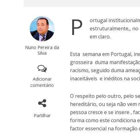
P
ortugal instituciona
estruturalmente,, no
em claro.
Nuno Pereira da
Silva
Esta semana em Portugal, ine
grosseira duma manifestação 
racismo, seguido duma ameaça
inaceitáveis e inéditos na so
Adicionar
comentário
O respeito pelo outro, pelo s
hereditário, ou seja não vem
pessoa cresce e se insere , f
Partilhar
forma como este condiciona 
factor essencial na formação