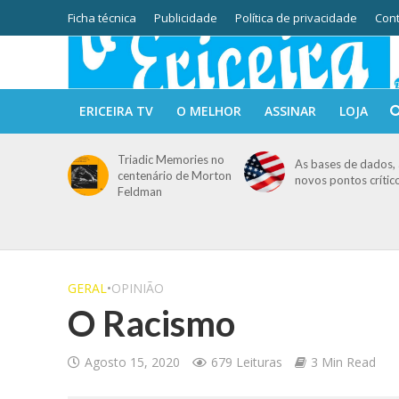
Ficha técnica
Publicidade
Política de privacidade
Cont
ERICEIRA TV
O MELHOR
ASSINAR
LOJA
Triadic Memories no
As bases de dados, 
centenário de Morton
novos pontos crític
Feldman
GERAL
•
OPINIÃO
O Racismo
Agosto 15, 2020
679 Leituras
3 Min Read