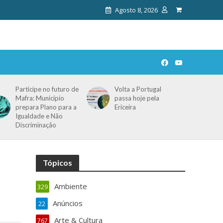
Agosto 8, 2026
Participe no futuro de
Volta a Portugal
Mafra: Município
passa hoje pela
prepara Plano para a
Ericeira
Igualdade e Não
Discriminação
Tópicos
Ambiente
329
Anúncios
22
Arte & Cultura
767