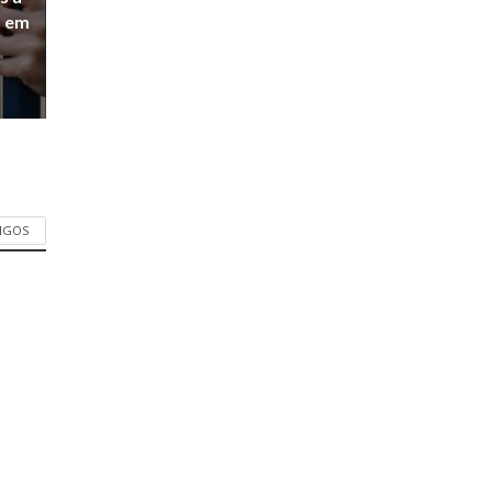
a em
TIGOS