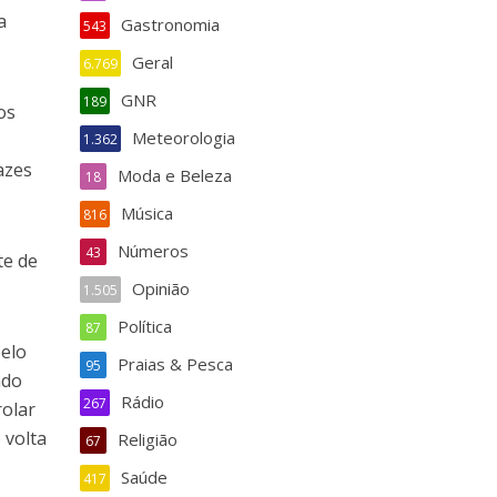
a
Gastronomia
543
Geral
6.769
GNR
189
os
Meteorologia
1.362
azes
Moda e Beleza
18
Música
816
Números
43
te de
Opinião
1.505
Política
87
pelo
Praias & Pesca
95
ndo
Rádio
267
rolar
 volta
Religião
67
Saúde
417