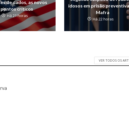
ses de dados, as novos
idosos em prisão preventiv
pontos críticos
Mafra
Há 21 horas
Há 22 horas
VER TODOS OS AR
a
erva