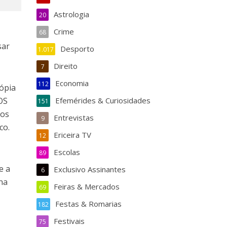
Astrologia
20
Crime
68
sar
Desporto
1.017
Direito
7
Economia
112
ópia
OS
Efemérides & Curiosidades
151
tos
Entrevistas
9
co.
Ericeira TV
12
Escolas
89
e a
Exclusivo Assinantes
6
 na
Feiras & Mercados
69
Festas & Romarias
182
Festivais
75