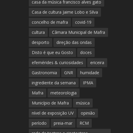
casa da música francisco alves gato
Casa de cultura Jaime Lobo e Silva
concelho de mafra
covid-19
cultura
Câmara Municipal de Mafra
desporto
direção das ondas
Disto é que eu Gosto
doces
efemérides & curiosidades
ericeira
Gastronomia
GNR
humidade
ingrediente da semana
IPMA
Mafra
meteorologia
Município de Mafra
música
nível de exposição UV
opinião
período
preia-mar
RCM