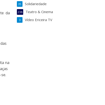
Solidariedade
35
Teatro & Cinema
238
rte da
Vídeo Ericeira TV
3
 das
lta na
raças
-se.