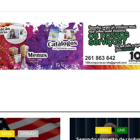
GERAL
GNR
GERAL
OPINIÃO
Segundo suspeito de roubo