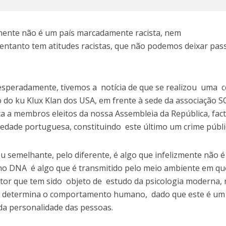
lmente não é um país marcadamente racista, nem
 entanto tem atitudes racistas, que não podemos deixar pas
speradamente, tivemos a notícia de que se realizou uma c
do ku Klux Klan dos USA, em frente à sede da associação S
 a membros eleitos da nossa Assembleia da República, fac
ciedade portuguesa, constituindo este último um crime públi
eu semelhante, pelo diferente, é algo que infelizmente não é
 no DNA é algo que é transmitido pelo meio ambiente em qu
actor que tem sido objeto de estudo da psicologia moderna,
e determina o comportamento humano, dado que este é um
 da personalidade das pessoas.