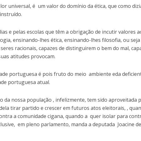
lor universal, é um valor do domínio da ética, que como dizi
instruído.
lias e pelas escolas que têm a obrigação de incutir valores a
ogia, ensinando-lhes ética, ensinando-lhes filosofia, ou seja
eres racionais, capazes de distinguirem o bem do mal, cap
suas atitudes provocam.
dade portuguesa é pois fruto do meio ambiente eda deficien
ade portuguesa atual.
o da nossa população , infelizmente, tem sido aproveitada 
ela tirar partido e crescer em futuros atos eleitorais, , qua
contra a comunidade cigana, quando a quer isolar para cont
nclusive, em pleno parlamento, manda a deputada Joacine de