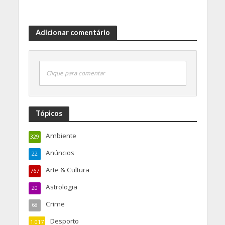
Adicionar comentário
Clique para comentar
Tópicos
Ambiente
329
Anúncios
22
Arte & Cultura
767
Astrologia
20
Crime
68
Desporto
1.017