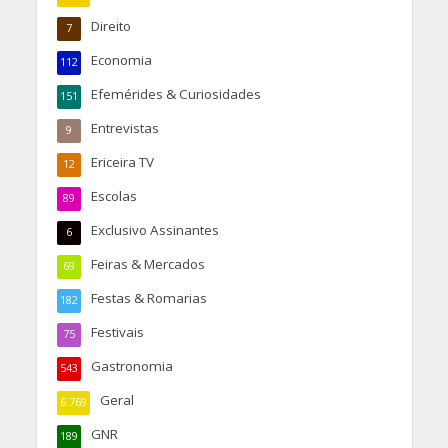
Direito
7
Economia
112
Efemérides & Curiosidades
151
Entrevistas
9
Ericeira TV
12
Escolas
89
Exclusivo Assinantes
6
Feiras & Mercados
69
Festas & Romarias
182
Festivais
75
Gastronomia
543
Geral
6.769
GNR
189