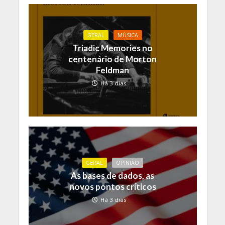
GERAL
MÚSICA
Triadic Memories no
centenário de Morton
Feldman
Há 3 dias
GERAL
OPINIÃO
As bases de dados, as
novos pontos críticos
Há 3 dias