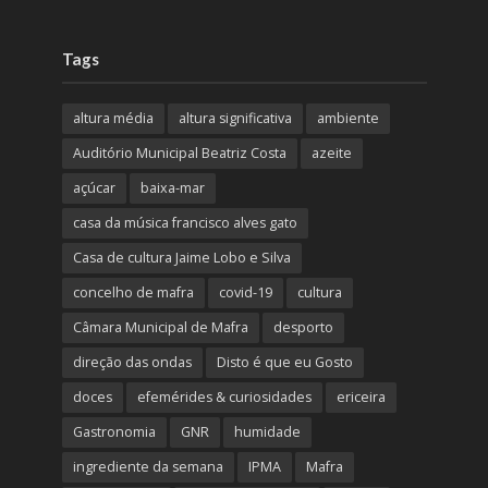
Tags
altura média
altura significativa
ambiente
Auditório Municipal Beatriz Costa
azeite
açúcar
baixa-mar
casa da música francisco alves gato
Casa de cultura Jaime Lobo e Silva
concelho de mafra
covid-19
cultura
Câmara Municipal de Mafra
desporto
direção das ondas
Disto é que eu Gosto
doces
efemérides & curiosidades
ericeira
Gastronomia
GNR
humidade
ingrediente da semana
IPMA
Mafra