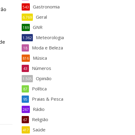
Gastronomia
543
rão
Geral
6.769
GNR
189
Meteorologia
1.362
ode
Moda e Beleza
18
Música
816
Números
43
Opinião
1.505
Política
87
Praias & Pesca
95
Rádio
267
Religião
67
Saúde
417