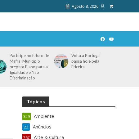
Agosto 8, 2026
Participe no futuro de
Volta a Portugal
Mafra: Município
passa hoje pela
prepara Plano para a
Ericeira
Igualdade e Não
Discriminação
Tópicos
Ambiente
329
Anúncios
22
Arte & Cultura
767