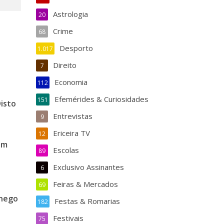
Astrologia
20
Crime
68
Desporto
1.017
Direito
7
Economia
112
Efemérides & Curiosidades
151
isto
Entrevistas
9
Ericeira TV
12
em
Escolas
89
Exclusivo Assinantes
6
Feiras & Mercados
69
ónego
Festas & Romarias
182
Festivais
75