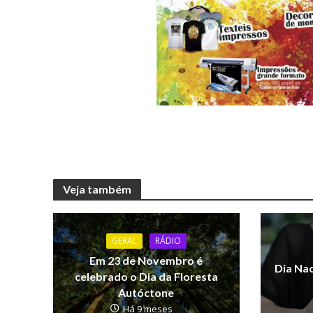
Veja também
GERAL
RÁDIO
Em 23 de Novembro é
Dia Nac
celebrado o Dia da Floresta
Autóctone
Há 9 meses