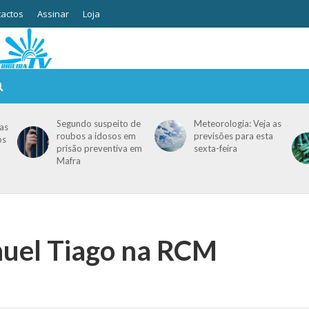
actos
Assinar
Loja
Segundo suspeito de
Meteorologia: Veja as
as
roubos a idosos em
previsões para esta
os
prisão preventiva em
sexta-feira
Mafra
uel Tiago na RCM