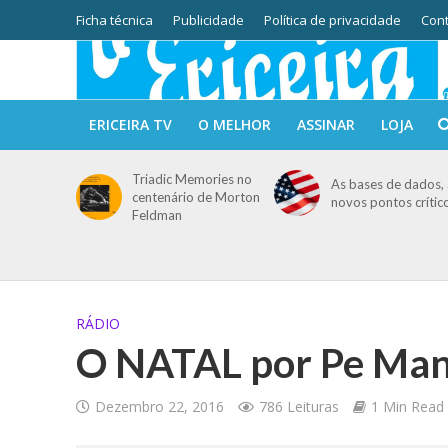
Ficha técnica
Publicidade
Política de privacidade
Cont
ERICEIRA TV
O MELHOR
ASSINAR
LOJA
Triadic Memories no
As bases de dados, 
centenário de Morton
novos pontos crític
Feldman
RÁDIO
O NATAL por Pe Man
Dezembro 22, 2016
786 Leituras
1 Min Read