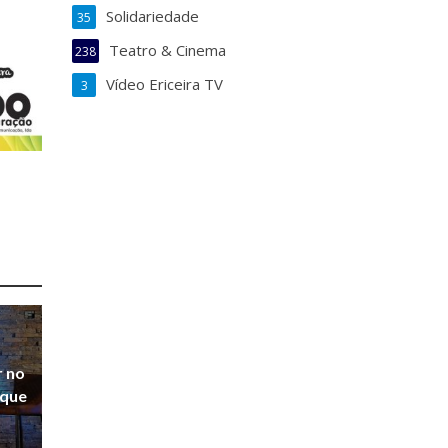
Solidariedade
35
Teatro & Cinema
238
Vídeo Ericeira TV
3
r no
 que