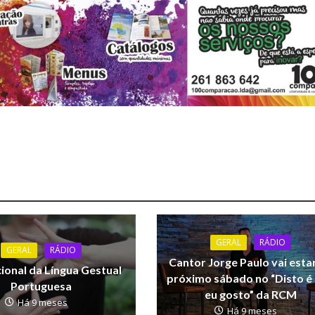
GERAL
RÁDIO
GERAL
RÁDIO
Cantor Jorge Paulo vai esta
ional da Língua Gestual
próximo sábado no “Disto é
Portuguesa
eu gosto” da RCM
Há 9 meses
Há 9 meses