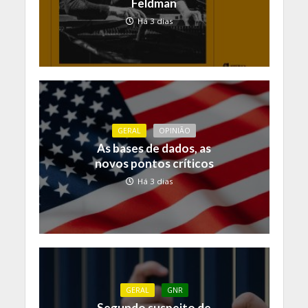
Feldman
Há 3 dias
GERAL
OPINIÃO
As bases de dados, as
novos pontos críticos
Há 3 dias
GERAL
GNR
Segundo suspeito de