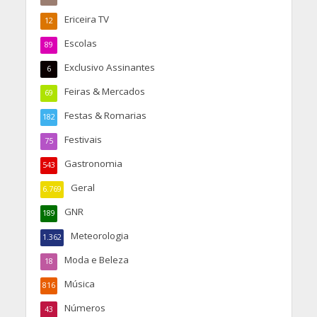
Ericeira TV
12
Escolas
89
Exclusivo Assinantes
6
Feiras & Mercados
69
Festas & Romarias
182
Festivais
75
Gastronomia
543
Geral
6.769
GNR
189
Meteorologia
1.362
Moda e Beleza
18
Música
816
Números
43