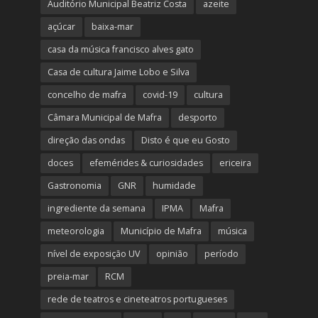
Auditório Municipal Beatriz Costa
azeite
açúcar
baixa-mar
casa da música francisco alves gato
Casa de cultura Jaime Lobo e Silva
concelho de mafra
covid-19
cultura
Câmara Municipal de Mafra
desporto
direção das ondas
Disto é que eu Gosto
doces
efemérides & curiosidades
ericeira
Gastronomia
GNR
humidade
ingrediente da semana
IPMA
Mafra
meteorologia
Município de Mafra
música
nível de exposição UV
opinião
período
preia-mar
RCM
rede de teatros e cineteatros portugueses