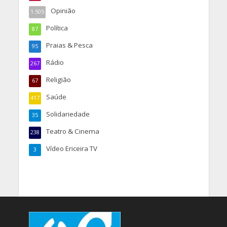
Opinião
1.505
Política
87
Praias & Pesca
95
Rádio
267
Religião
67
Saúde
417
Solidariedade
35
Teatro & Cinema
238
Vídeo Ericeira TV
3