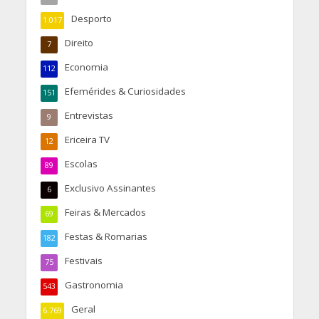
Desporto
1.017
Direito
7
Economia
112
Efemérides & Curiosidades
151
Entrevistas
9
Ericeira TV
12
Escolas
89
Exclusivo Assinantes
6
Feiras & Mercados
69
Festas & Romarias
182
Festivais
75
Gastronomia
543
Geral
6.769