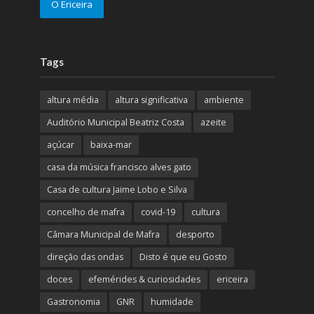
O Ericeira
Tags
altura média
altura significativa
ambiente
Auditório Municipal Beatriz Costa
azeite
açúcar
baixa-mar
casa da música francisco alves gato
Casa de cultura Jaime Lobo e Silva
concelho de mafra
covid-19
cultura
Câmara Municipal de Mafra
desporto
direção das ondas
Disto é que eu Gosto
doces
efemérides & curiosidades
ericeira
Gastronomia
GNR
humidade