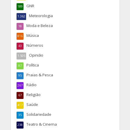
GNR
189
Meteorologia
1.362
Moda e Beleza
18
Música
816
Números
43
Opinião
1.505
Política
87
Praias & Pesca
95
Rádio
267
Religião
67
Saúde
417
Solidariedade
35
Teatro & Cinema
238