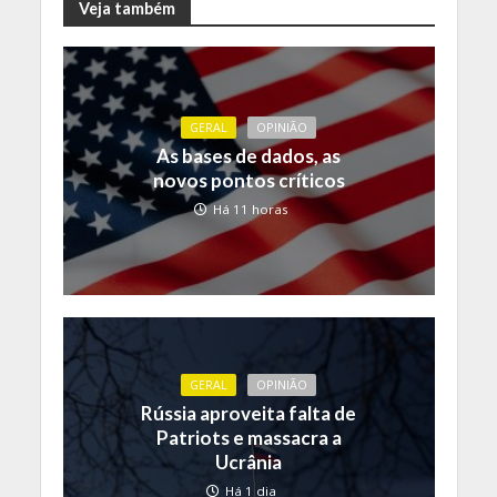
Veja também
GERAL
OPINIÃO
As bases de dados, as
novos pontos críticos
Há 11 horas
GERAL
OPINIÃO
Rússia aproveita falta de
Patriots e massacra a
Ucrânia
Há 1 dia