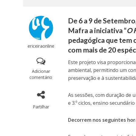
De 6 a 9 de Setembro
Mafra a iniciativa “
O F
pedagógica que tem c
ericeiraonline
com mais de 20 espéci
Este projeto visa proporcion
ambiental, permitindo um cont
Adicionar
comentário
preservação e à sustentabilida
As sessões, com duração de um
e 3.º ciclos, ensino secundári
Partilhar
Decorrem nos seguintes horá