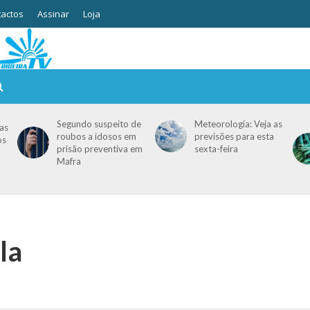
actos
Assinar
Loja
Segundo suspeito de
Meteorologia: Veja as
as
roubos a idosos em
previsões para esta
os
prisão preventiva em
sexta-feira
Mafra
la