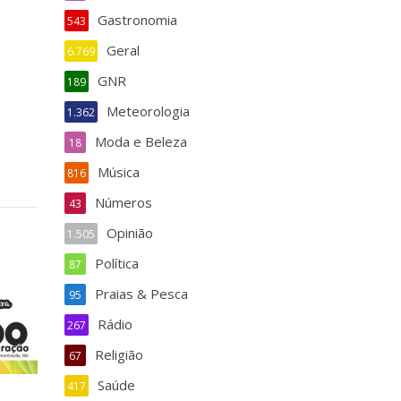
Gastronomia
543
Geral
6.769
GNR
189
Meteorologia
1.362
Moda e Beleza
18
Música
816
Números
43
Opinião
1.505
Política
87
Praias & Pesca
95
Rádio
267
Religião
67
Saúde
417