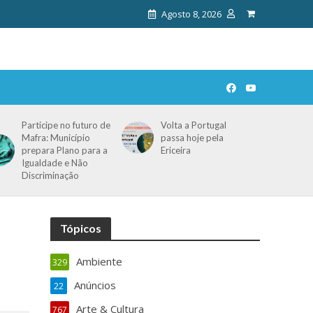
Agosto 8, 2026
Participe no futuro de
Volta a Portugal
Mafra: Município
passa hoje pela
prepara Plano para a
Ericeira
Igualdade e Não
Discriminação
Tópicos
Ambiente
329
Anúncios
22
Arte & Cultura
767