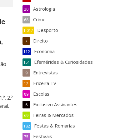
Astrologia
20
Crime
de
68
Desporto
1.017
,
Direito
7
Economia
112
Efemérides & Curiosidades
151
ção
Entrevistas
9
Ericeira TV
12
Escolas
89
º, 2.º
Exclusivo Assinantes
6
ral.
Feiras & Mercados
69
Festas & Romarias
182
Festivais
75