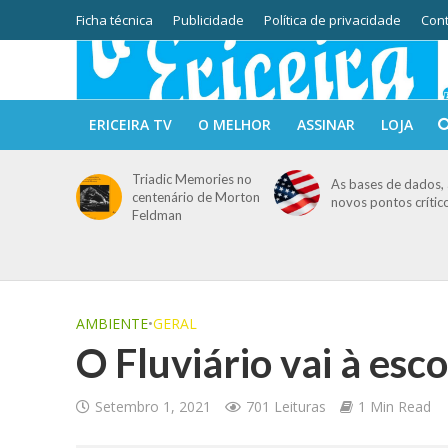
Ficha técnica
Publicidade
Política de privacidade
Cont
ERICEIRA TV
O MELHOR
ASSINAR
LOJA
Triadic Memories no
As bases de dados, 
centenário de Morton
novos pontos crític
Feldman
AMBIENTE
•
GERAL
O Fluviário vai à esco
Setembro 1, 2021
701 Leituras
1 Min Read