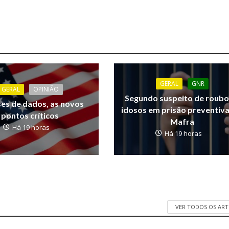
GERAL
GNR
GERAL
OPINIÃO
Segundo suspeito de roubo
ses de dados, as novos
idosos em prisão preventiv
pontos críticos
Mafra
Há 19 horas
Há 19 horas
VER TODOS OS AR