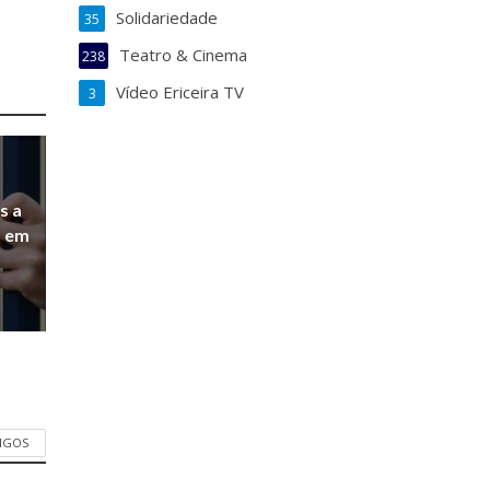
Solidariedade
35
Teatro & Cinema
238
Vídeo Ericeira TV
3
s a
a em
TIGOS