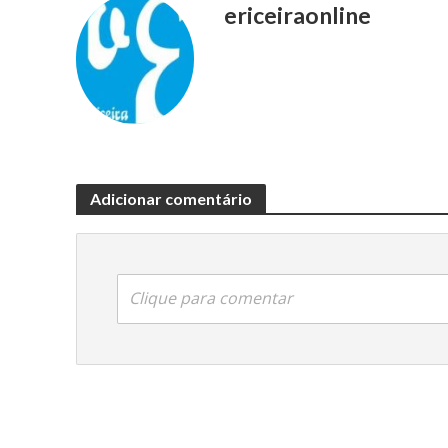
ericeiraonline
Adicionar comentário
Clique para comentar