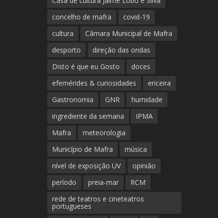
Casa de cultura Jaime Lobo e Silva
concelho de mafra
covid-19
cultura
Câmara Municipal de Mafra
desporto
direção das ondas
Disto é que eu Gosto
doces
efemérides & curiosidades
ericeira
Gastronomia
GNR
humidade
ingrediente da semana
IPMA
Mafra
meteorologia
Município de Mafra
música
nível de exposição UV
opinião
período
preia-mar
RCM
rede de teatros e cineteatros
portugueses