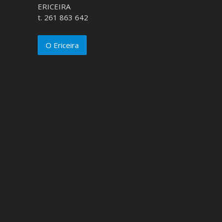
ERICEIRA
t. 261 863 642
O Ericeira