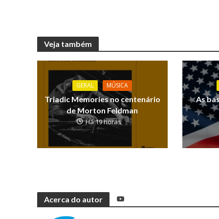
Veja também
GERAL
MÚSICA
Triadic Memories no centenário
As ba
de Morton Feldman
Há 19 horas
Acerca do autor