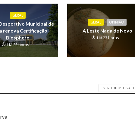
GERAL
GERAL
OPINIÃO
Desportivo Municipal de
 renova Certificação
A Leste Nada de Novo
Biosphere
Há 23 horas
Há 23 horas
VER TODOS OS AR
a
erva