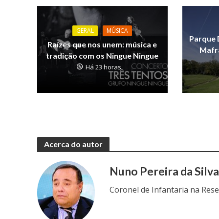
GERAL
MÚSICA
Parque 
Raízes que nos unem: música e
Mafra
tradição com os Ningue Ningue
Há 23 horas
Acerca do autor
Nuno Pereira da Silv
Coronel de Infantaria na Res