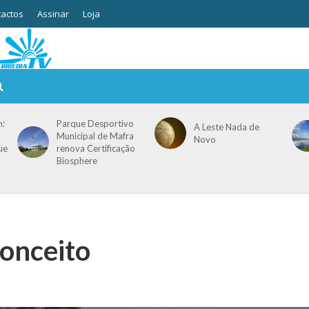
actos
Assinar
Loja
m:
Parque Desportivo
A Leste Nada de
Municipal de Mafra
Novo
ue
renova Certificação
Biosphere
conceito