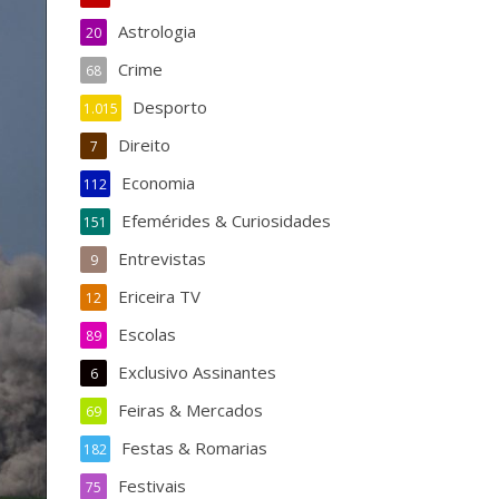
Astrologia
20
Crime
68
Desporto
1.015
Direito
7
Economia
112
Efemérides & Curiosidades
151
Entrevistas
9
Ericeira TV
12
Escolas
89
Exclusivo Assinantes
6
Feiras & Mercados
69
Festas & Romarias
182
Festivais
75