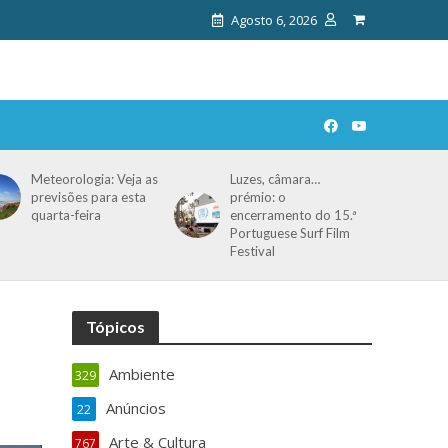
Agosto 6, 2026
Meteorologia: Veja as
Luzes, câmara…
previsões para esta
prémio: o
quarta-feira
encerramento do 15.ª
Portuguese Surf Film
Festival
Tópicos
Ambiente
329
Anúncios
22
Arte & Cultura
767