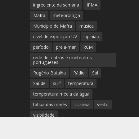
ingrediente da semana
IPMA
Mafra
meteorologia
Município de Mafra
música
nível de exposição UV
opinião
período
preia-mar
RCM
rede de teatros e cineteatros
portugueses
Rogério Batalha
Rádio
Sal
Saúde
surf
temperatura
temperatura média da água
tábua das marés
Ucrânia
vento
visibilidade
Lavoisier Duo leva um poema sonoro a Mafra