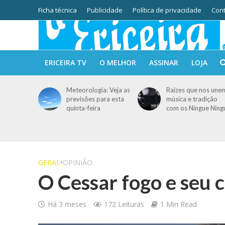
Ficha técnica
Publicidade
Política de privacidade
Cont
ERICEIRA TV
O MELHOR
ASSINAR
LOJA
Meteorologia: Veja as
Raízes que nos une
previsões para esta
música e tradição
quinta-feira
com os Ningue Ning
GERAL
•
OPINIÃO
O Cessar fogo e seu 
Há 3 meses
172 Leituras
1 Min Read