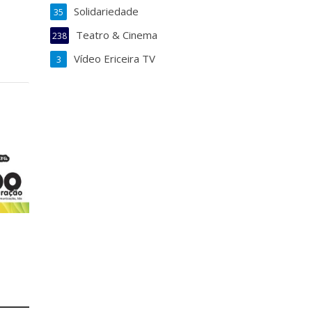
Solidariedade
35
Teatro & Cinema
238
Vídeo Ericeira TV
3