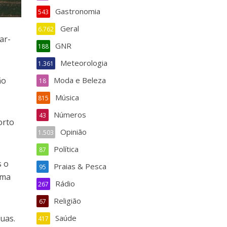
Gastronomia
543
Geral
6.762
ar-
GNR
188
Meteorologia
1.361
Moda e Beleza
ão
18
Música
815
Números
43
orto
Opinião
1.503
Política
87
s o
Praias & Pesca
95
rma
Rádio
267
Religião
67
Saúde
uas.
417