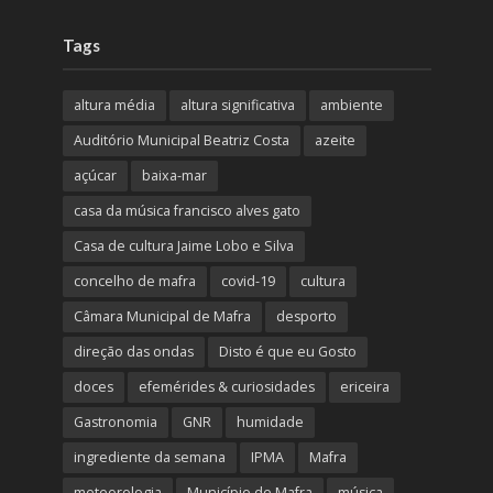
Tags
altura média
altura significativa
ambiente
Auditório Municipal Beatriz Costa
azeite
açúcar
baixa-mar
casa da música francisco alves gato
Casa de cultura Jaime Lobo e Silva
concelho de mafra
covid-19
cultura
Câmara Municipal de Mafra
desporto
direção das ondas
Disto é que eu Gosto
doces
efemérides & curiosidades
ericeira
Gastronomia
GNR
humidade
ingrediente da semana
IPMA
Mafra
meteorologia
Município de Mafra
música