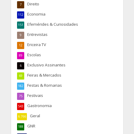
Direito
7
Economia
112
Efemérides & Curiosidades
151
Entrevistas
9
Ericeira TV
12
Escolas
89
Exclusivo Assinantes
6
Feiras & Mercados
69
Festas & Romarias
182
Festivais
75
Gastronomia
543
Geral
6.766
GNR
188