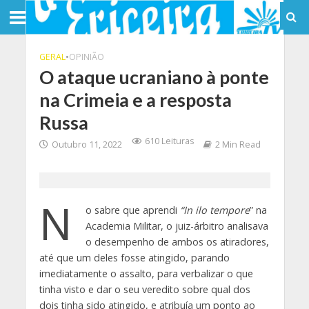
GERAL
•
OPINIÃO
O ataque ucraniano à ponte
na Crimeia e a resposta
Russa
610 Leituras
Outubro 11, 2022
2 Min Read
N
o sabre que aprendi
“In ilo tempore
” na
Academia Militar, o juiz-árbitro analisava
o desempenho de ambos os atiradores,
até que um deles fosse atingido, parando
imediatamente o assalto, para verbalizar o que
tinha visto e dar o seu veredito sobre qual dos
dois tinha sido atingido, e atribuía um ponto ao