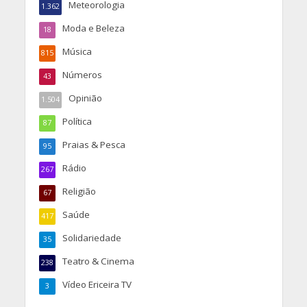
Meteorologia
1.362
Moda e Beleza
18
Música
815
Números
43
Opinião
1.504
Política
87
Praias & Pesca
95
Rádio
267
Religião
67
Saúde
417
Solidariedade
35
Teatro & Cinema
238
Vídeo Ericeira TV
3