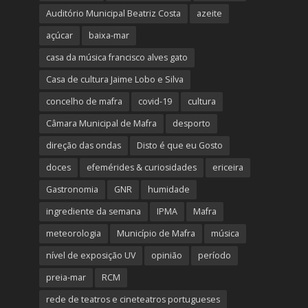
Auditório Municipal Beatriz Costa
azeite
açúcar
baixa-mar
casa da música francisco alves gato
Casa de cultura Jaime Lobo e Silva
concelho de mafra
covid-19
cultura
Câmara Municipal de Mafra
desporto
direção das ondas
Disto é que eu Gosto
doces
efemérides & curiosidades
ericeira
Gastronomia
GNR
humidade
ingrediente da semana
IPMA
Mafra
meteorologia
Município de Mafra
música
nível de exposição UV
opinião
período
preia-mar
RCM
rede de teatros e cineteatros portugueses