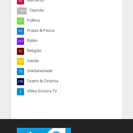
Números
43
Opinião
1.504
Política
87
Praias & Pesca
95
Rádio
267
Religião
67
Saúde
417
Solidariedade
35
Teatro & Cinema
238
Vídeo Ericeira TV
3