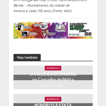
20 cm
– Afundamento da cidade de
Veneza a cada 100 anos (Fonte: A&E)
Veja também
NÚMEROS
O VIRUS & A ECONOMIA
no Concelho de Mafra
Março 29, 2020
NÚMEROS
NÚM3RO5 À S3XTA