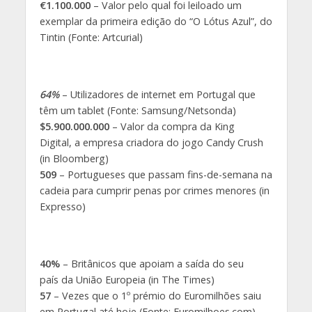
€1.100.000
– Valor pelo qual foi leiloado um
exemplar da primeira edição do “O Lótus Azul”, do
Tintin (Fonte: Artcurial)
64%
– Utilizadores de internet em Portugal que
têm um tablet (Fonte: Samsung/Netsonda)
$5.900.000.000
– Valor da compra da King
Digital, a empresa criadora do jogo Candy Crush
(in Bloomberg)
509
– Portugueses que passam fins-de-semana na
cadeia para cumprir penas por crimes menores (in
Expresso)
40%
– Britânicos que apoiam a saída do seu
país da União Europeia (in The Times)
57
– Vezes que o 1º prémio do Euromilhões saiu
em Portugal até hoje (Fonte: Euromilhoes.com)