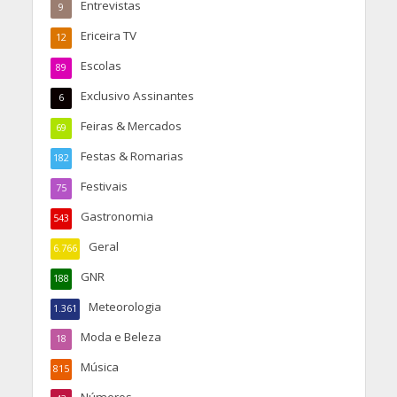
Entrevistas
9
Ericeira TV
12
Escolas
89
Exclusivo Assinantes
6
Feiras & Mercados
69
Festas & Romarias
182
Festivais
75
Gastronomia
543
Geral
6.766
GNR
188
Meteorologia
1.361
Moda e Beleza
18
Música
815