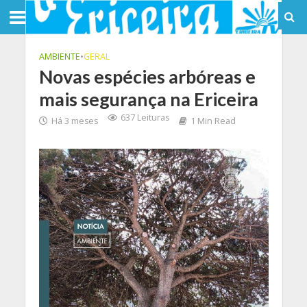
AMBIENTE
•
GERAL
Novas espécies arbóreas e
mais segurança na Ericeira
637 Leituras
Há 3 meses
1 Min Read