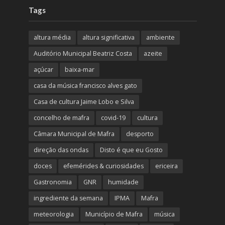
Tags
altura média
altura significativa
ambiente
Auditório Municipal Beatriz Costa
azeite
açúcar
baixa-mar
casa da música francisco alves gato
Casa de cultura Jaime Lobo e Silva
concelho de mafra
covid-19
cultura
Câmara Municipal de Mafra
desporto
direção das ondas
Disto é que eu Gosto
doces
efemérides & curiosidades
ericeira
Gastronomia
GNR
humidade
ingrediente da semana
IPMA
Mafra
meteorologia
Município de Mafra
música