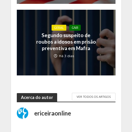
GERAL
GNR
Segundo suspeito de
roubos a idosos em prisão
preventiva em Mafra
Há 3 dias
VER TODOS OS ARTIGOS
Acerca do autor
ericeiraonline