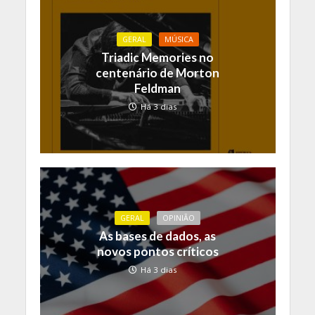
GERAL
MÚSICA
Triadic Memories no
centenário de Morton
Feldman
Há 3 dias
GERAL
OPINIÃO
As bases de dados, as
novos pontos críticos
Há 3 dias