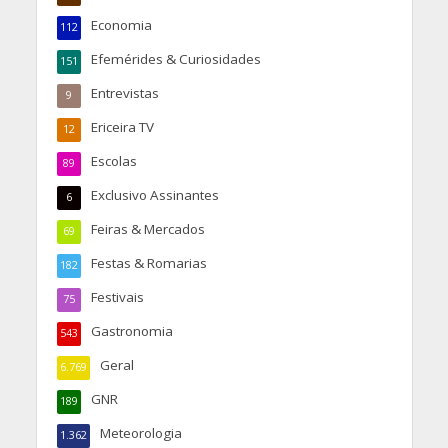
Economia
112
Efemérides & Curiosidades
151
Entrevistas
9
Ericeira TV
12
Escolas
89
Exclusivo Assinantes
6
Feiras & Mercados
69
Festas & Romarias
182
Festivais
75
Gastronomia
543
Geral
6.769
GNR
189
Meteorologia
1.362