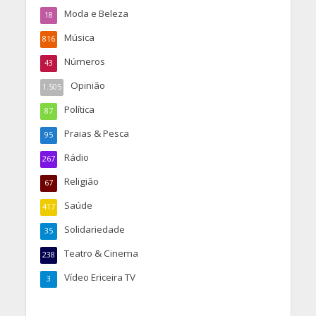
Moda e Beleza
18
Música
816
Números
43
Opinião
1.505
Política
87
Praias & Pesca
95
Rádio
267
Religião
67
Saúde
417
Solidariedade
35
Teatro & Cinema
238
Vídeo Ericeira TV
3