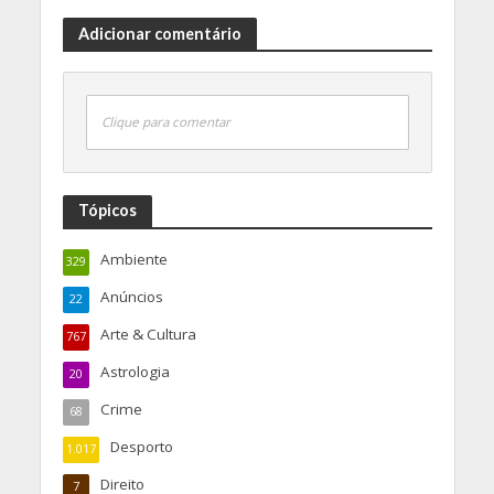
Adicionar comentário
Clique para comentar
Tópicos
Ambiente
329
Anúncios
22
Arte & Cultura
767
Astrologia
20
Crime
68
Desporto
1.017
Direito
7