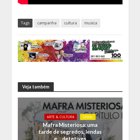
Tags
campanha
cultura
musica
Veja também
ARTE & CULTURA
GERAL
Mafra Misteriosa: uma
tarde de segredos, lendas
e… detetives