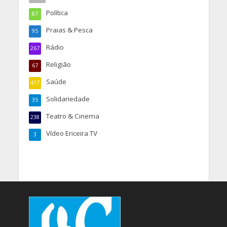
Política
87
Praias & Pesca
95
Rádio
267
Religião
67
Saúde
417
Solidariedade
35
Teatro & Cinema
238
Vídeo Ericeira TV
3