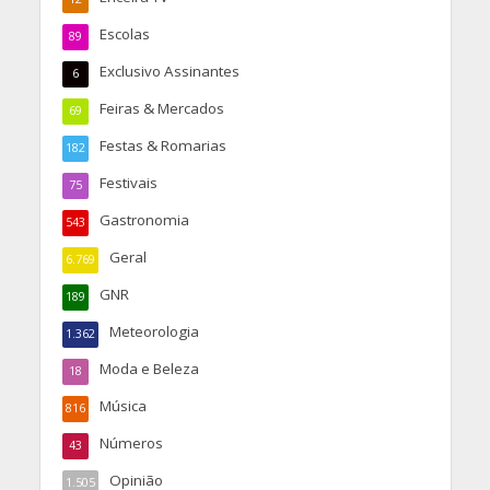
Escolas
89
Exclusivo Assinantes
6
Feiras & Mercados
69
Festas & Romarias
182
Festivais
75
Gastronomia
543
Geral
6.769
GNR
189
Meteorologia
1.362
Moda e Beleza
18
Música
816
Números
43
Opinião
1.505