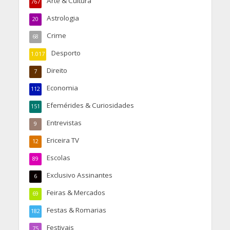
Arte & Cultura
767
Astrologia
20
Crime
68
Desporto
1.017
Direito
7
Economia
112
Efemérides & Curiosidades
151
Entrevistas
9
Ericeira TV
12
Escolas
89
Exclusivo Assinantes
6
Feiras & Mercados
69
Festas & Romarias
182
Festivais
75