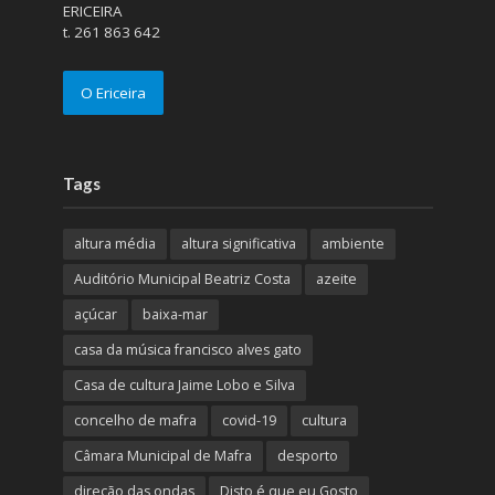
ERICEIRA
t. 261 863 642
O Ericeira
Tags
altura média
altura significativa
ambiente
Auditório Municipal Beatriz Costa
azeite
açúcar
baixa-mar
casa da música francisco alves gato
Casa de cultura Jaime Lobo e Silva
concelho de mafra
covid-19
cultura
Câmara Municipal de Mafra
desporto
direção das ondas
Disto é que eu Gosto