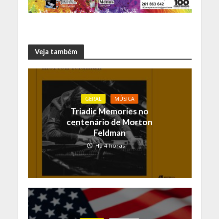
Veja também
GERAL
MÚSICA
Triadic Memories no
centenário de Morton
Feldman
Há 4 horas