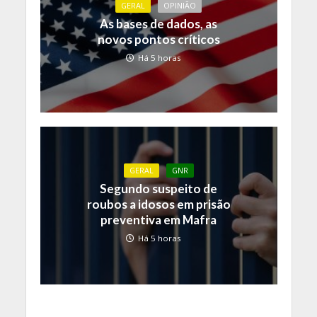
GERAL
OPINIÃO
As bases de dados, as
novos pontos críticos
Há 5 horas
GERAL
GNR
Segundo suspeito de
roubos a idosos em prisão
preventiva em Mafra
Há 5 horas