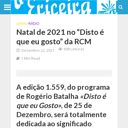
GERAL
•
RÁDIO
Natal de 2021 no “Disto é
que eu gosto” da RCM
698 Leituras
Dezembro 22, 2021
1 Min Read
A edição 1.559, do programa
de Rogério Batalha
«Disto é
que eu Gosto»
, de 25 de
Dezembro, será totalmente
dedicada ao significado