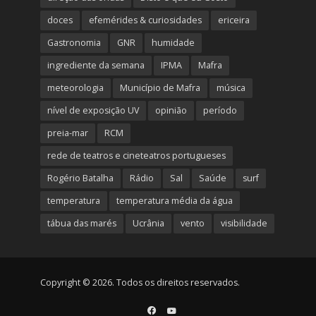
doces
efemérides & curiosidades
ericeira
Gastronomia
GNR
humidade
ingrediente da semana
IPMA
Mafra
meteorologia
Município de Mafra
música
nível de exposição UV
opinião
período
preia-mar
RCM
rede de teatros e cineteatros portugueses
Rogério Batalha
Rádio
Sal
Saúde
surf
temperatura
temperatura média da água
tábua das marés
Ucrânia
vento
visibilidade
Copyright © 2026. Todos os direitos reservados.