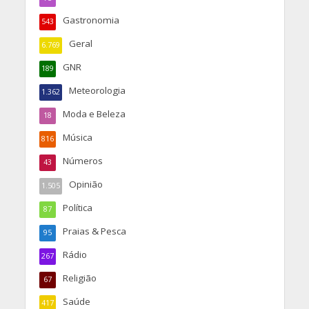
Gastronomia
543
Geral
6.769
GNR
189
Meteorologia
1.362
Moda e Beleza
18
Música
816
Números
43
Opinião
1.505
Política
87
Praias & Pesca
95
Rádio
267
Religião
67
Saúde
417