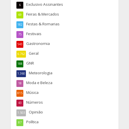
Exclusivo Assinantes
6
Feiras & Mercados
69
Festas & Romarias
182
Festivais
75
Gastronomia
543
Geral
6.762
GNR
188
Meteorologia
1.360
Moda e Beleza
18
Música
815
Números
43
Opinião
1.503
Política
87