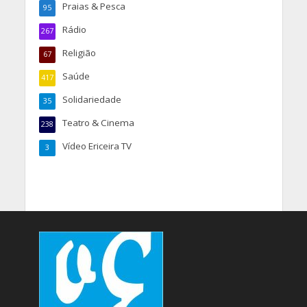
Praias & Pesca
95
Rádio
267
Religião
67
Saúde
417
Solidariedade
35
Teatro & Cinema
238
Vídeo Ericeira TV
3