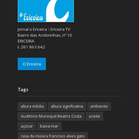
Jornal o Ericeira :: Ericeira TV
Bairro das Andorinhas, nº 10
ERICEIRA
t. 261 863 642
O Ericeira
Tags
altura média
altura significativa
ambiente
Auditório Municipal Beatriz Costa
azeite
açúcar
baixa-mar
casa da música francisco alves gato