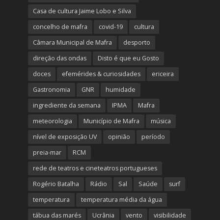
Casa de cultura Jaime Lobo e Silva
concelho de mafra
covid-19
cultura
Câmara Municipal de Mafra
desporto
direção das ondas
Disto é que eu Gosto
doces
efemérides & curiosidades
ericeira
Gastronomia
GNR
humidade
ingrediente da semana
IPMA
Mafra
meteorologia
Município de Mafra
música
nível de exposição UV
opinião
período
preia-mar
RCM
rede de teatros e cineteatros portugueses
Rogério Batalha
Rádio
Sal
Saúde
surf
temperatura
temperatura média da água
tábua das marés
Ucrânia
vento
visibilidade