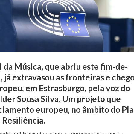
da Música, que abriu este fim-de-
já extravasou as fronteiras e cheg
ropeu, em Estrasburgo, pela voz do
der Sousa Silva. Um projeto que
ciamento europeu, no âmbito do Pl
Resiliência.
efendeu publicamente perante os eurodeputados, que “
a