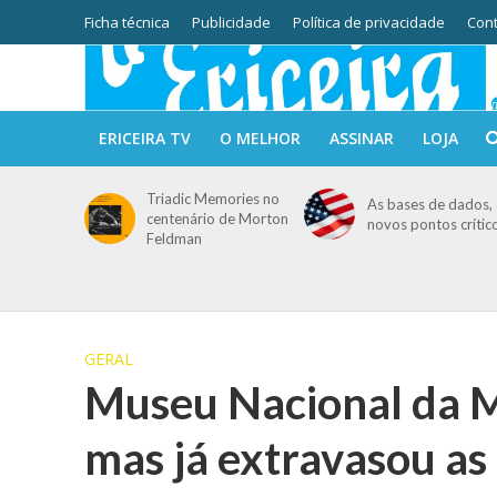
Ficha técnica
Publicidade
Política de privacidade
Cont
ERICEIRA TV
O MELHOR
ASSINAR
LOJA
Triadic Memories no
As bases de dados, 
centenário de Morton
novos pontos crític
Feldman
GERAL
Museu Nacional da M
mas já extravasou as