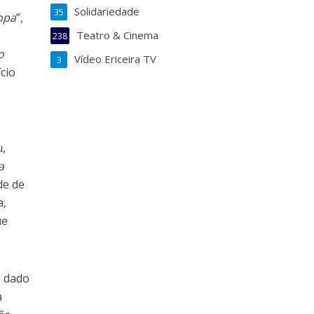
Solidariedade
35
opa
”,
Teatro & Cinema
238
o
Vídeo Ericeira TV
3
cio
u,
a
de de
a,
ue
o dado
a