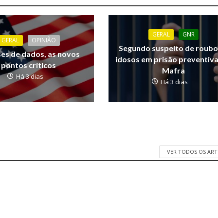
GERAL
GNR
GERAL
OPINIÃO
Segundo suspeito de roubo
ses de dados, as novos
idosos em prisão preventiv
pontos críticos
Mafra
Há 3 dias
Há 3 dias
VER TODOS OS AR