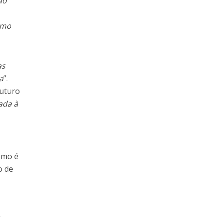
ão
omo
as
a
”.
futuro
ada à
omo é
o de