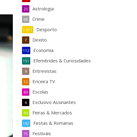
Astrologia
20
Crime
68
Desporto
1.017
Direito
7
Economia
112
Efemérides & Curiosidades
151
Entrevistas
9
Ericeira TV
12
Escolas
89
Exclusivo Assinantes
6
Feiras & Mercados
69
Festas & Romarias
182
Festivais
75