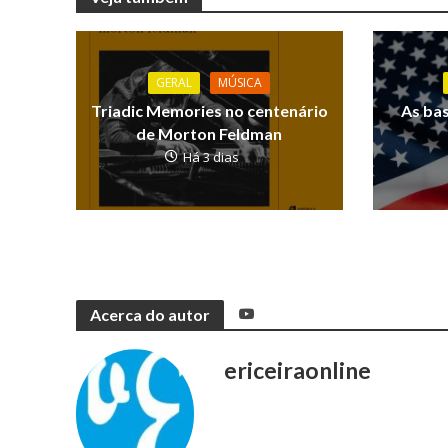
GERAL
MÚSICA
Triadic Memories no centenário
As ba
de Morton Feldman
Há 3 dias
Acerca do autor
ericeiraonline