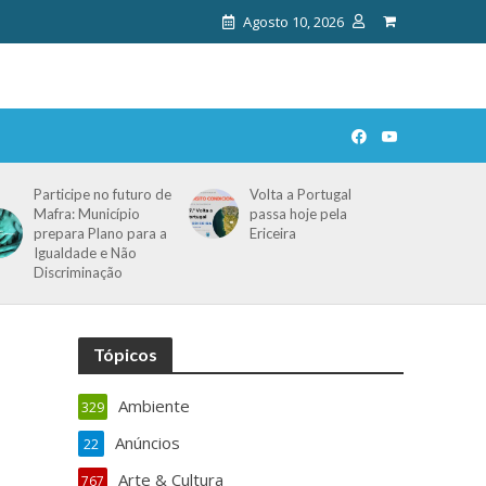
Agosto 10, 2026
Participe no futuro de
Volta a Portugal
Mafra: Município
passa hoje pela
prepara Plano para a
Ericeira
Igualdade e Não
Discriminação
Tópicos
Ambiente
329
Anúncios
22
Arte & Cultura
767