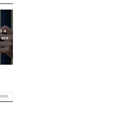
s a
a em
TIGOS