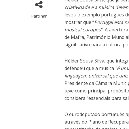
criatividade e a música dev
levou o exemplo português d
Partilhar
mostrar que “
Portugal está n
musical europeu
”. A abertur
de Mafra, Património Mundia
significativo para a cultura p
Hélder Sousa Silva, que inte
defendeu que a música
“é um
linguagem universal que une,
Presidente da Câmara Municip
teve como principal propósit
considera “essenciais para sa
O eurodeputado português ap
através do Plano de Recuperaç