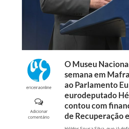
O Museu Nacional 
semana em Mafra, 
ao Parlamento Eu
ericeiraonline
eurodeputado Hél
contou com finan
Adicionar
de Recuperação e 
comentário
Hélder Sousa Silva, que já d