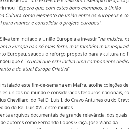
e considerou “
um excelente e belíssimo exemplo de aplicaç
afirmou: “
Espero que, com estes bons exemplos, a União
 na Cultura como elemento de união entre os europeus e c
 para manter e consolidar o projeto europeu”
.
ilva tem incitado a União Europeia a investir “
na música, n
nam a Europa não só mais forte, mas também mais inspirad
nto Europeu, saudou o reforço proposto para a cultura no 
ndeu que é “
crucial que este inclua uma componente dedic
uanto a do atual Europa Criativa
”.
instalado este fim-de-semana em Mafra, acolhe coleções de
eles únicos no mundo e considerados tesouros nacionais, c
ius Chevillard, do Rei D. Luis I, do Cravo Antunes ou do Crav
dido do Rei Luis XVI, entre muitos
senta arquivos documentais de grande relevância, dos quais
 de autores como Fernando Lopes Graça, José Viana da