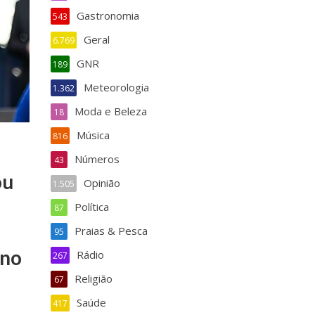
Gastronomia
543
Geral
6.769
GNR
189
Meteorologia
1.362
Moda e Beleza
18
Música
816
Números
43
ou
Opinião
1.505
Política
87
Praias & Pesca
95
ano
Rádio
267
Religião
67
Saúde
417