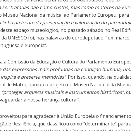
em ser tratadas não como custos, mas como motores da Eur
o Museu Nacional da música, ao Parlamento Europeu, para
a linha da frente da preservação e valorização do patrimóni
a deste espaço museológico, no passado sábado no Real Edifí
l da UNESCO foi, nas palavras do eurodeputado, “um marco
ortuguesa e europeia”.
gra a Comissão da Educação e Cultura do Parlamento Europe
a das expressões mais profundas da condição humana, um
 inspira e preserva memórias”
. Por isso, quando, na qualida
al de Mafra, apoiou o projeto do Museu Nacional da Músic
o
“proteger arquivos musicais e instrumentos históricos”
, q
lvaguardar a nossa herança cultural”.
roveitou para agradecer à União Europeia o financiament
ão e Resiliência, que classificou como “determinante” para 